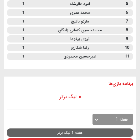
5
امید عالیشاه
1
6
محمد عمری
1
7
مارکو باکیچ
1
8
محمدحسین کنعانی زادگان
1
9
تیوی بیفوما
1
10
رضا شکاری
1
11
امیرحسین محمودی
1
برنامه
بازی ها
لیگ برتر
هفته 1
هفته 1 لیگ برتر