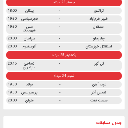
جمعه, 23 مرداد
تراکتور
-
پیکان
18:00
خیبر خرم‌آباد
-
فجرسپاسی
19:30
استقلال
-
مس
19:30
شهربابک
چادرملو
-
سپاهان
20:00
استقلال خوزستان
-
آلومینیوم
20:00
یکشنبه, 25 مرداد
گل گهر
-
نساجی
20:15
مازندران
شنبه, 24 مرداد
ذوب آهن
-
فولاد
19:30
شمس آذر
-
پرسپولیس
19:30
صنعت نفت
-
ملوان
20:00
جدول مسابقات