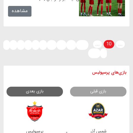
مشاهده
...
10
...
‹
1
2
7
8
9
11
12
13
213
214
›
بازی های
پرسپولیس
بازی قبلی
بازی بعدی
شمس آذر
پرسپولیس
-