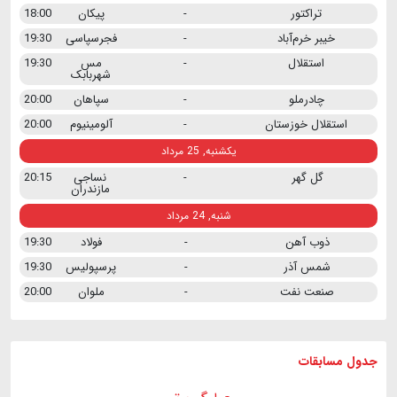
تراکتور
-
پیکان
18:00
خیبر خرم‌آباد
-
فجرسپاسی
19:30
استقلال
-
مس
19:30
شهربابک
چادرملو
-
سپاهان
20:00
استقلال خوزستان
-
آلومینیوم
20:00
یکشنبه, 25 مرداد
گل گهر
-
نساجی
20:15
مازندران
شنبه, 24 مرداد
ذوب آهن
-
فولاد
19:30
شمس آذر
-
پرسپولیس
19:30
صنعت نفت
-
ملوان
20:00
جدول مسابقات