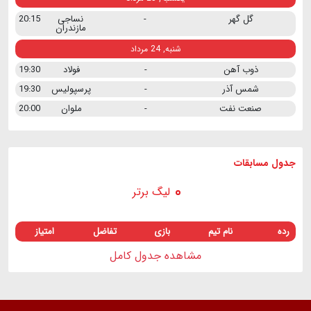
گل گهر
-
نساجی
20:15
مازندران
شنبه, 24 مرداد
ذوب آهن
-
فولاد
19:30
شمس آذر
-
پرسپولیس
19:30
صنعت نفت
-
ملوان
20:00
جدول مسابقات
لیگ برتر
رده
نام تیم
بازی
تفاضل
امتیاز
مشاهده جدول کامل