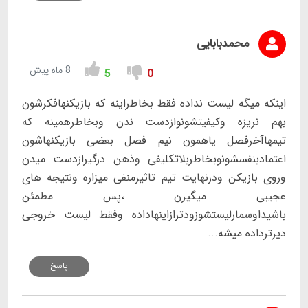
محمدبابایی
8 ماه پیش
5
0
اینکه میگه لیست نداده فقط بخاطراینه که بازیکنهافکرشون
بهم نریزه وکیفیتشونوازدست ندن وبخاطرهمینه که
تیمهاآخرفصل یاهمون نیم فصل بعضی بازیکنهاشون
اعتمادبنفسشونوبخاطربلاتکلیفی وذهن درگیرازدست میدن
وروی بازیکن ودرنهایت تیم تاثیرمنفی میزاره ونتیجه های
عجیبی میگیرن ،پس مطمئن
باشیداوسمارلیستشوزودترازاینهاداده وفقط لیست خروجی
دیرترداده میشه...
پاسخ