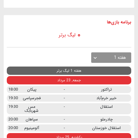
برنامه
بازی ها
لیگ برتر
هفته 1
هفته 1 لیگ برتر
جمعه, 23 مرداد
تراکتور
-
پیکان
18:00
خیبر خرم‌آباد
-
فجرسپاسی
19:30
استقلال
-
مس
19:30
شهربابک
چادرملو
-
سپاهان
20:00
استقلال خوزستان
-
آلومینیوم
20:00
یکشنبه, 25 مرداد