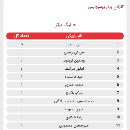
گلزنان برتر پرسپولیس
لیگ برتر
نام بازیکن
تعداد گل
1
علی علیپور
6
2
سروش رفیعی
3
3
اوستون ارونوف
3
4
ایگور سرگیف
3
5
امید عالیشاه
1
6
محمد عمری
1
7
مارکو باکیچ
1
8
محمدحسین کنعانی زادگان
1
9
تیوی بیفوما
1
10
رضا شکاری
1
11
امیرحسین محمودی
1