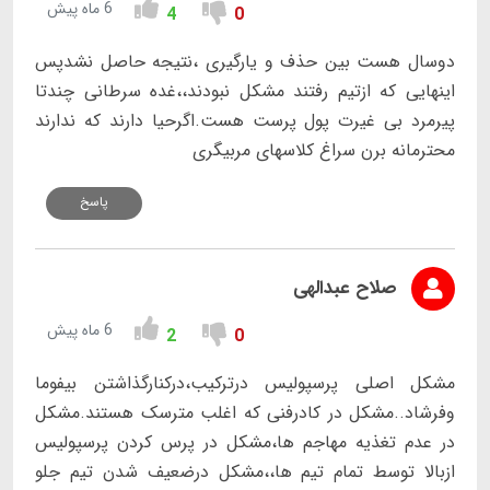
6 ماه پیش
4
0
دوسال هست بین حذف و یارگیری ،نتیجه حاصل نشدپس
اینهایی که ازتیم رفتند مشکل نبودند،،غده سرطانی چندتا
پیرمرد بی غیرت پول پرست هست.اگرحیا دارند که ندارند
محترمانه برن سراغ کلاسهای مربیگری
پاسخ
صلاح عبدالهی
6 ماه پیش
2
0
مشکل اصلی پرسپولیس درترکیب،درکنارگذاشتن بیفوما
وفرشاد..مشکل در کادرفنی که اغلب مترسک هستند.مشکل
در عدم تغذیه مهاجم ها،مشکل در پرس کردن پرسپولیس
ازبالا توسط تمام تیم ها،،مشکل درضعیف شدن تیم جلو