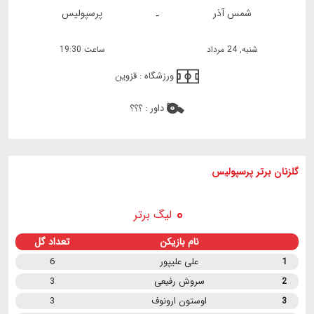
شمس آذر
پرسپولیس
-
شنبه, 24 مرداد
ساعت 19:30
ورزشگاه :
قزوین
داور :
؟؟؟
گلزنان برتر پرسپولیس
لیگ برتر
نام بازیکن
تعداد گل
1
علی علیپور
6
2
سروش رفیعی
3
3
اوستون ارونوف
3