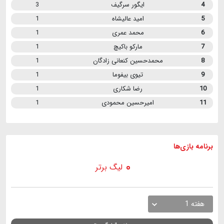
4
ایگور سرگیف
3
5
امید عالیشاه
1
6
محمد عمری
1
7
مارکو باکیچ
1
8
محمدحسین کنعانی زادگان
1
9
تیوی بیفوما
1
10
رضا شکاری
1
11
امیرحسین محمودی
1
برنامه
بازی ها
لیگ برتر
هفته 1