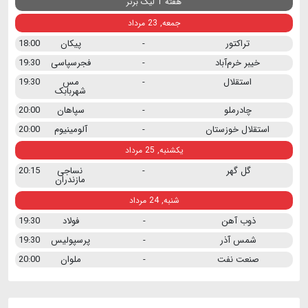
هفته 1 لیگ برتر
جمعه, 23 مرداد
تراکتور
-
پیکان
18:00
خیبر خرم‌آباد
-
فجرسپاسی
19:30
استقلال
-
مس
19:30
شهربابک
چادرملو
-
سپاهان
20:00
استقلال خوزستان
-
آلومینیوم
20:00
یکشنبه, 25 مرداد
گل گهر
-
نساجی
20:15
مازندران
شنبه, 24 مرداد
ذوب آهن
-
فولاد
19:30
شمس آذر
-
پرسپولیس
19:30
صنعت نفت
-
ملوان
20:00