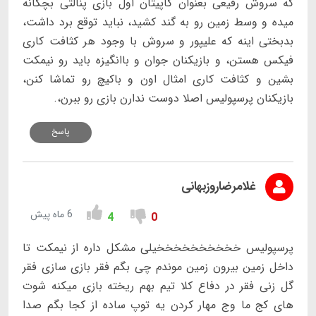
که سروش رفیعی بعنوان کاپیتان اول بازی پنالتی بچگانه
میده و وسط زمین رو به گند کشید، نباید توقع برد داشت،
بدبختی اینه که علیپور و سروش با وجود هر کثافت کاری
فیکس هستن، و بازیکنان جوان و باانگیزه باید رو نیمکت
بشین و کثافت کاری امثال اون و باکیچ رو تماشا کنن،
بازیکنان پرسپولیس اصلا دوست ندارن بازی رو ببرن،.
پاسخ
غلامرضاروزبهانی
6 ماه پیش
4
0
پرسپولیس خخخخخخخخخخیلی مشکل داره از نیمکت تا
داخل زمین بیرون زمین موندم چی بگم فقر بازی سازی فقر
گل زنی فقر در دفاع کلا تیم بهم ریخته بازی میکنه شوت
های کج ما وج مهار کردن یه توپ ساده از کجا بگم صدا