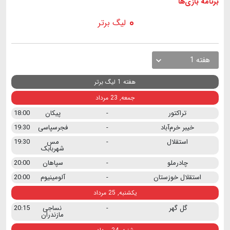
برنامه
بازی ها
لیگ برتر
هفته 1
هفته 1 لیگ برتر
جمعه, 23 مرداد
تراکتور
-
پیکان
18:00
خیبر خرم‌آباد
-
فجرسپاسی
19:30
استقلال
-
مس
19:30
شهربابک
چادرملو
-
سپاهان
20:00
استقلال خوزستان
-
آلومینیوم
20:00
یکشنبه, 25 مرداد
گل گهر
-
نساجی
20:15
مازندران