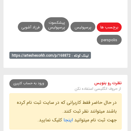
پیشکسوت
برچسب ها
پرسپولیس
پرسپولیس
فرزاد آشوبی
perspolis
لینک کوتاه : https://arteshesorkh.com/p/168872
نظرت رو بنویس
ورود به حساب کاربری
از حروف انگلیسی استفاده نکن
در حال حاضر فقط کاربرانی که در سایت ثبت نام کرده
باشند میتوانند نظر ثبت کنند.
جهت ثبت نام میتوانید
اینجا
کلیک نمایید.