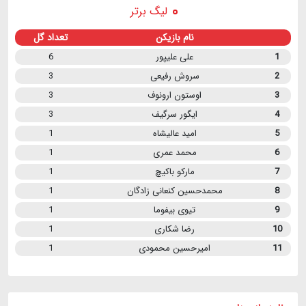
لیگ برتر
نام بازیکن
تعداد گل
1
علی علیپور
6
2
سروش رفیعی
3
3
اوستون ارونوف
3
4
ایگور سرگیف
3
5
امید عالیشاه
1
6
محمد عمری
1
7
مارکو باکیچ
1
8
محمدحسین کنعانی زادگان
1
9
تیوی بیفوما
1
10
رضا شکاری
1
11
امیرحسین محمودی
1