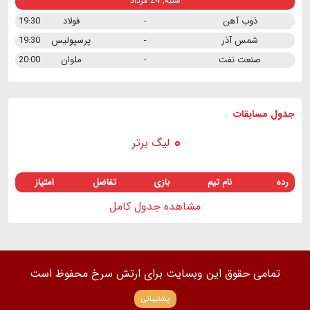
شنبه, 24 مرداد
ذوب آهن
-
فولاد
19:30
شمس آذر
-
پرسپولیس
19:30
صنعت نفت
-
ملوان
20:00
جدول مسابقات
لیگ برتر
رده
نام تیم
بازی
تفاضل
امتیاز
مشاهده جدول کامل
تمامی حقوق این وبسایت برای ارتش سرخ محفوظ است
پشتیبانی