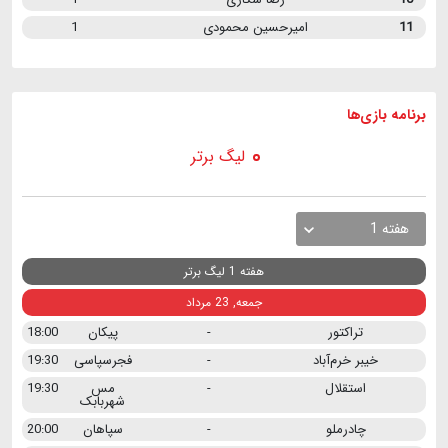
11
امیرحسین محمودی
1
برنامه
بازی ها
لیگ برتر
هفته 1
هفته 1 لیگ برتر
جمعه, 23 مرداد
تراکتور
-
پیکان
18:00
خیبر خرم‌آباد
-
فجرسپاسی
19:30
استقلال
-
مس
19:30
شهربابک
چادرملو
-
سپاهان
20:00