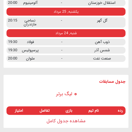
استقلال خوزستان
-
آلومینیوم
20:00
یکشنبه, 25 مرداد
گل گهر
-
نساجی
20:15
مازندران
شنبه, 24 مرداد
ذوب آهن
-
فولاد
19:30
شمس آذر
-
پرسپولیس
19:30
صنعت نفت
-
ملوان
20:00
جدول مسابقات
لیگ برتر
رده
نام تیم
بازی
تفاضل
امتیاز
مشاهده جدول کامل