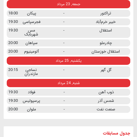
جمعه, 23 مرداد
تراکتور
-
پیکان
18:00
خیبر خرم‌آباد
-
فجرسپاسی
19:30
استقلال
-
مس
19:30
شهربابک
چادرملو
-
سپاهان
20:00
استقلال خوزستان
-
آلومینیوم
20:00
یکشنبه, 25 مرداد
گل گهر
-
نساجی
20:15
مازندران
شنبه, 24 مرداد
ذوب آهن
-
فولاد
19:30
شمس آذر
-
پرسپولیس
19:30
صنعت نفت
-
ملوان
20:00
جدول مسابقات