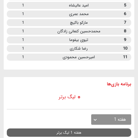
5
امید عالیشاه
1
6
محمد عمری
1
7
مارکو باکیچ
1
8
محمدحسین کنعانی زادگان
1
9
تیوی بیفوما
1
10
رضا شکاری
1
11
امیرحسین محمودی
1
برنامه
بازی ها
لیگ برتر
هفته 1
هفته 1 لیگ برتر