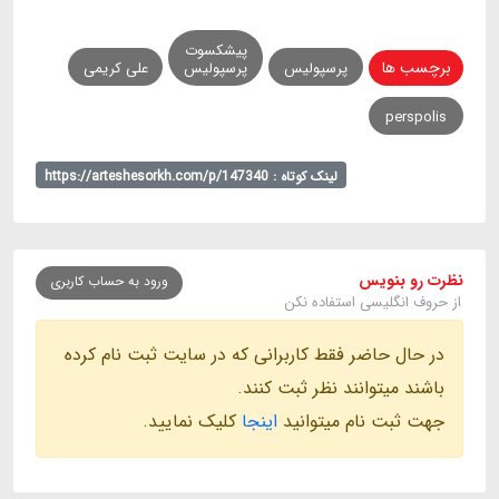
پیشکسوت
برچسب ها
پرسپولیس
پرسپولیس
علی کریمی
perspolis
لینک کوتاه : https://arteshesorkh.com/p/147340
نظرت رو بنویس
ورود به حساب کاربری
از حروف انگلیسی استفاده نکن
در حال حاضر فقط کاربرانی که در سایت ثبت نام کرده
باشند میتوانند نظر ثبت کنند.
جهت ثبت نام میتوانید
اینجا
کلیک نمایید.