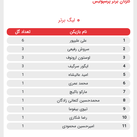
گلزنان برتر پرسپولیس
لیگ برتر
نام بازیکن
تعداد گل
1
علی علیپور
6
2
سروش رفیعی
3
3
اوستون ارونوف
3
4
ایگور سرگیف
3
5
امید عالیشاه
1
6
محمد عمری
1
7
مارکو باکیچ
1
8
محمدحسین کنعانی زادگان
1
9
تیوی بیفوما
1
10
رضا شکاری
1
11
امیرحسین محمودی
1