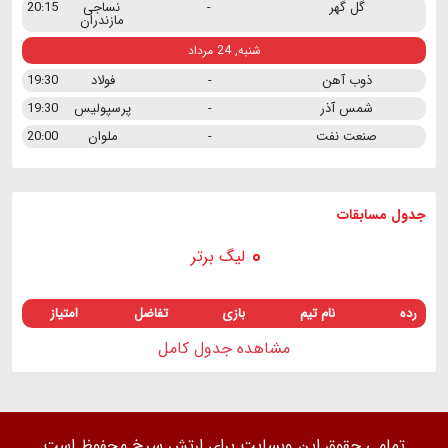
گل گهر
-
نساجی
20:15
مازندران
شنبه, 24 مرداد
ذوب آهن
-
فولاد
19:30
شمس آذر
-
پرسپولیس
19:30
صنعت نفت
-
ملوان
20:00
جدول مسابقات
لیگ برتر
رده
نام تیم
بازی
تفاضل
امتیاز
مشاهده جدول کامل
تمامی حقوق این وبسایت برای ارتش سرخ محفوظ است