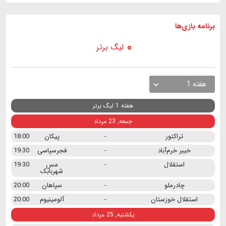
برنامه
بازی ها
لیگ برتر
هفته 1
هفته 1 لیگ برتر
جمعه, 23 مرداد
تراکتور
-
پیکان
18:00
خیبر خرم‌آباد
-
فجرسپاسی
19:30
استقلال
-
مس
19:30
شهربابک
چادرملو
-
سپاهان
20:00
استقلال خوزستان
-
آلومینیوم
20:00
یکشنبه, 25 مرداد