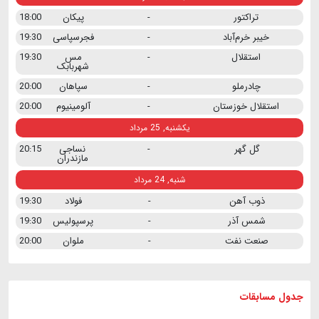
تراکتور
-
پیکان
18:00
خیبر خرم‌آباد
-
فجرسپاسی
19:30
استقلال
-
مس
19:30
شهربابک
چادرملو
-
سپاهان
20:00
استقلال خوزستان
-
آلومینیوم
20:00
یکشنبه, 25 مرداد
گل گهر
-
نساجی
20:15
مازندران
شنبه, 24 مرداد
ذوب آهن
-
فولاد
19:30
شمس آذر
-
پرسپولیس
19:30
صنعت نفت
-
ملوان
20:00
جدول مسابقات