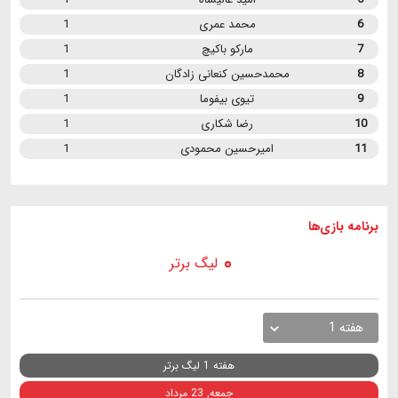
6
محمد عمری
1
7
مارکو باکیچ
1
8
محمدحسین کنعانی زادگان
1
9
تیوی بیفوما
1
10
رضا شکاری
1
11
امیرحسین محمودی
1
برنامه
بازی ها
لیگ برتر
هفته 1
هفته 1 لیگ برتر
جمعه, 23 مرداد