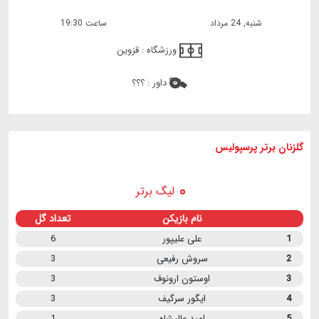
شنبه, 24 مرداد
ساعت 19:30
ورزشگاه :
قزوین
داور :
؟؟؟
گلزنان برتر پرسپولیس
لیگ برتر
نام بازیکن
تعداد گل
1
علی علیپور
6
2
سروش رفیعی
3
3
اوستون ارونوف
3
4
ایگور سرگیف
3
5
امید عالیشاه
1