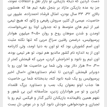
دست کردین که دیگه بازیکنی تو بازار نقل و انتقالات نموند،
جز یه عده بازیکن مازاد بر بنجل بقیه تیم ها که همشون
بالای ۳۲، ۳۳ سال بودن، امثال فرشاد احمدزاده، علیپور بی
خاصیت، عیسی ال کثیر، سروش رفیعی و ژائو، که هیچ تیمی
غیر از تيم های متوسط و ته جدولی اونا رو نمی‌خواست،
اومدن و شدن سوهان روح و روان ۴۰،۵۰ میلیون هوادار
پرسپولیس، درضمن رفتین سراغ مربی که تنها نکته مثبت
اون اسم کشورش بود که تو اون به دنیا اومد، ولی کارنامه
اون از به اندازه نام کشور مالدیو هم نبود، تو هر تیمی بوده،
اون تیم رو نابود و اخراجش کردن، مربی که قیمتش کمتر از
۳۰۰، ۴۰۰ هزار دلار بود، ولی شما بی خاصیت ها اون رو با
دوبرابر قیمتش آوردین تا تمام دستاوردهای ۱۰سال اخیر
پرسپولیس رو یک شبه نابود کنه، بدبختانه شما بی خاصیت
ها جذب‌ اونو بعنوان یک بمب و دستاورد بزرگ قلمداد
کردین و تو سر هواداران زدین، متأسفانه این بی شعور و
نفهم همین باقیمانده بازیکنان تأثیر گذار و فیکس تیم رو با
لجبازی و خودخواهی خودش نابود کرد و در عوض دل بست