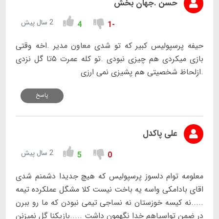
حسن .جهان بخش
2 سال پیش
4
-1
حیفه پرسپولیس کبیر که تو شدی معاون مدیر .اخه وقتی
بازی میکردی هم چیزی نبودی .تو کله عمرت ۵تا گل نزدی
.ازلحاظ شخصیتی هم پشیزی نمی ارزی
پاسخ
علی پاکدل
2 سال پیش
5
0
معلومه توام دلسوز پرسپولیس که هیچ جدیدا دشمنم شدی
اقای بادامکی واسه یه باخت نیست کلا مشگل عملکرده تیمه
.....نه کیسه خوزستان نه نساجی تیمی نبودن که ما رو ببرن
در ضمن تواسیاهم خدا نگهمون داشت .....بازیکنا گل نمیزنن