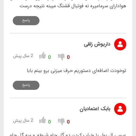
هوادارای سرمامیره نه فوتبال قشنگ میبنه نتیجه درست
پاسخ
داریوش زلقی
2 سال پیش
0
0
توخودت اضافه‌ای دستوریم حرف میزنی برو بینم بابا
پاسخ
بابک اعتمادیان
2 سال پیش
0
0
عیسی ال پول با خراب کردن دو گل جلو شرطه و سه گل جلو