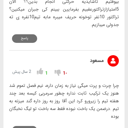
بیوفتیم تاشایدیه حرکتی انجام بدین؟؟ الان
5امتیازازتراکتورعقبیم بفرمایین ببینم کی جبران میکنین؟
تراکتور 10نفر توخونه حریف میبره مابه تیم10نفره ی ته
جدولی میبازیم.
پاسخ
مسعود
2 سال پیش
1
-1
چرا چرت و پرت میگی نیاز به زمان داره، نیم فصل تموم شد
هنوز یک ترکیب ثابت نداره چطور سرمربی کیسه بعد چند
هفته تیم را زیرورو کرد این آقا روز به روز داره گند میزنه به
تیم .درضمن یک باخت نبوده فقط سه باخت تو لیگ نخبگان
بوده