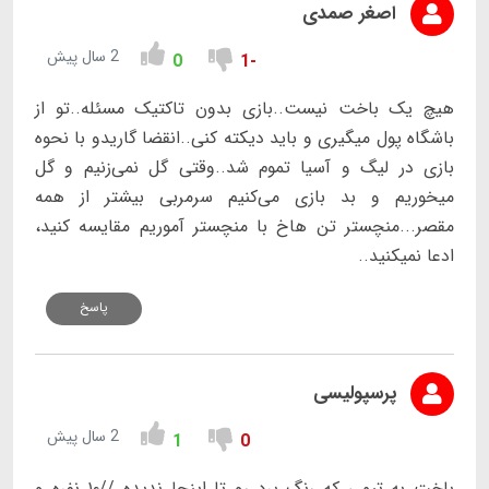
اصغر صمدی
2 سال پیش
0
-1
هیچ یک باخت نیست..بازی بدون تاکتیک مسئله..تو از
باشگاه پول میگیری و باید دیکته کنی..انقضا گاریدو با نحوه
بازی در لیگ و آسیا تموم شد..وقتی گل نمی‌زنیم و گل
میخوریم و بد بازی می‌کنیم سرمربی بیشتر از همه
مقصر...منچستر تن هاخ با منچستر آموریم مقایسه کنید،
ادعا نمیکنید..
پاسخ
پرسپولیسی
2 سال پیش
1
0
باخت به تیمی که رنگ برد رو تا اینجا ندیده //۱۰ نفره و