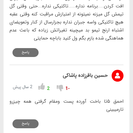
افت کردن....برنامه نداره.....تاکتیکی نداره...حتی وقتی گل
تیمش گل میزنه نمیتونه از امتیازش مراقبت کنه وقتی عقبه
هیچ تاکتیکی واسه جبران نداره بجزارسال از کنار وتعویضای
اشتباه ارنج تیمو بد میچینه تغیراتش زیاده که باعث عدم
هماهنگی شده بازم بگم ول کنید باباچه حمایتی
پاسخ
حسین باقرزاده پاشاکی
2 سال پیش
2
-1
احمق ۵تا باخت آورده پست ومقام گرفتی همه چیزرو
تارمیبینی
پاسخ