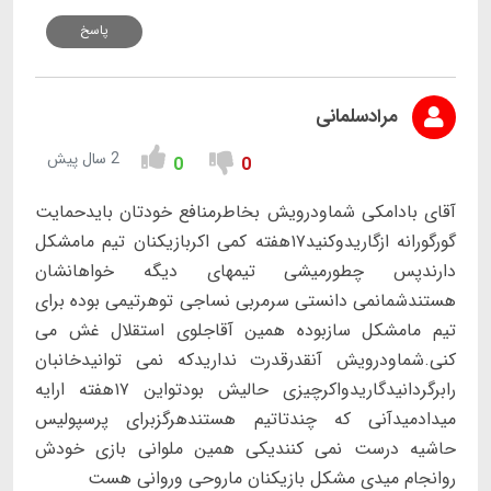
پاسخ
مرادسلمانی
2 سال پیش
0
0
آقای بادامکی شماودرویش بخاطرمنافع خودتان بایدحمایت
گورگورانه ازگاریدوکنید۱۷هفته کمی اکربازیکنان تیم مامشکل
دارندپس چطورمیشی تیمهای دیگه خواهانشان
هستندشمانمی دانستی سرمربی نساجی توهرتیمی بوده برای
تیم مامشکل سازبوده همین آقاجلوی استقلال غش می
کنی.شماودرویش آنقدرقدرت نداریدکه نمی توانیدخانبان
رابرگردانیدگاریدواکرچیزی حالیش بودتواین ۱۷هفته ارایه
میدادمیدآنی که چندتاتیم هستندهرگزبرای پرسپولیس
حاشیه درست نمی کنندیکی همین ملوانی بازی خودش
روانجام میدی مشکل بازیکنان ماروحی وروانی هست