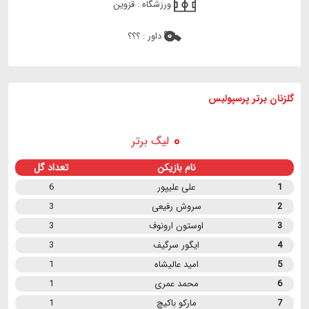
ورزشگاه :
قزوین
داور :
؟؟؟
گلزنان برتر پرسپولیس
لیگ برتر
نام بازیکن
تعداد گل
1
علی علیپور
6
2
سروش رفیعی
3
3
اوستون ارونوف
3
4
ایگور سرگیف
3
5
امید عالیشاه
1
6
محمد عمری
1
7
مارکو باکیچ
1