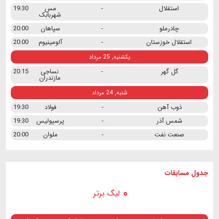
استقلال
-
مس
19:30
شهربابک
چادرملو
-
سپاهان
20:00
استقلال خوزستان
-
آلومینیوم
20:00
یکشنبه, 25 مرداد
گل گهر
-
نساجی
20:15
مازندران
شنبه, 24 مرداد
ذوب آهن
-
فولاد
19:30
شمس آذر
-
پرسپولیس
19:30
صنعت نفت
-
ملوان
20:00
جدول مسابقات
لیگ برتر