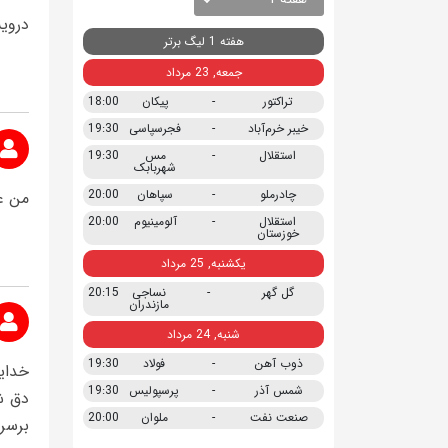
دروی
هفته 1 لیگ برتر
جمعه, 23 مرداد
تراکتور
-
پیکان
18:00
خیبر خرم‌آباد
-
فجرسپاسی
19:30
استقلال
-
مس
19:30
شهربابک
چادرملو
-
سپاهان
20:00
من ع
استقلال
-
آلومینیوم
20:00
خوزستان
یکشنبه, 25 مرداد
گل گهر
-
نساجی
20:15
مازندران
شنبه, 24 مرداد
ذوب آهن
-
فولاد
19:30
خدای
شمس آذر
-
پرسپولیس
19:30
دق ش
صنعت نفت
-
ملوان
20:00
برسرت