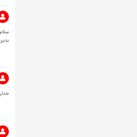
بدین 
خدار