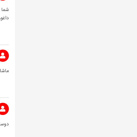
داغو
ماشاا
دوستا