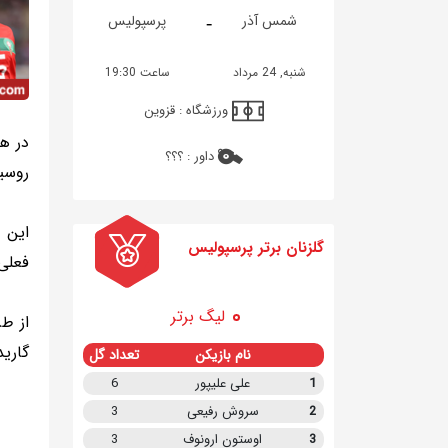
-
شمس آذر
پرسپولیس
شنبه, 24 مرداد
ساعت 19:30
ورزشگاه :
قزوین
داور :
؟؟؟
روسیه
این 
گلزنان برتر پرسپولیس
فعلی 
لیگ برتر
از ط
گارید
نام بازیکن
تعداد گل
1
علی علیپور
6
2
سروش رفیعی
3
3
اوستون ارونوف
3