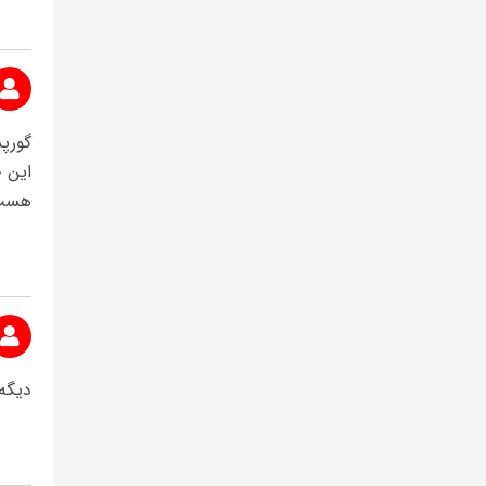
گورپ
این 
هست
دیگه