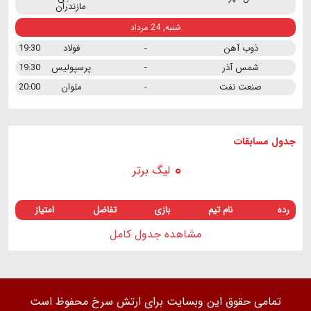
مازندران
شنبه, 24 مرداد
ذوب آهن
-
فولاد
19:30
شمس آذر
-
پرسپولیس
19:30
صنعت نفت
-
ملوان
20:00
جدول مسابقات
لیگ برتر
رده
نام تیم
بازی
تفاضل
امتیاز
مشاهده جدول کامل
تمامی حقوق این وبسایت برای ارتش سرخ محفوظ است