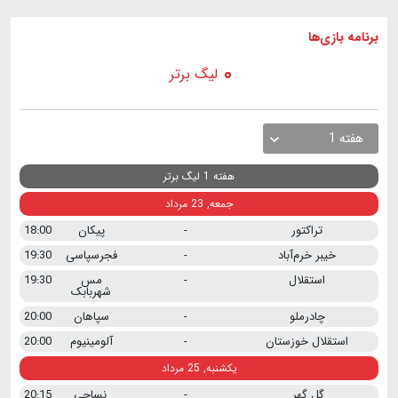
برنامه
بازی ها
لیگ برتر
هفته 1
هفته 1 لیگ برتر
جمعه, 23 مرداد
تراکتور
-
پیکان
18:00
خیبر خرم‌آباد
-
فجرسپاسی
19:30
استقلال
-
مس
19:30
شهربابک
چادرملو
-
سپاهان
20:00
استقلال خوزستان
-
آلومینیوم
20:00
یکشنبه, 25 مرداد
گل گهر
-
نساجی
20:15