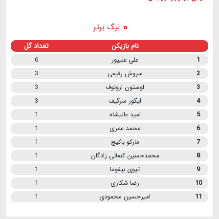
لیگ برتر
نام بازیکن
تعداد گل
1
علی علیپور
6
2
سروش رفیعی
3
3
اوستون ارونوف
3
4
ایگور سرگیف
3
5
امید عالیشاه
1
6
محمد عمری
1
7
مارکو باکیچ
1
8
محمدحسین کنعانی زادگان
1
9
تیوی بیفوما
1
10
رضا شکاری
1
11
امیرحسین محمودی
1