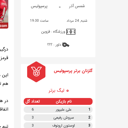
-
شمس آذر
پرسپولیس
شنبه, 24 مرداد
ساعت 19:30
ورزشگاه :
قزوین
داور :
؟؟؟
قرمز 
گلزنان برتر پرسپولیس
این د
هم تر
لیگ برتر
در هم
نام بازیکن
تعداد گل
اتفاق
1
علی علیپور
6
2
سروش رفیعی
3
3
اوستون ارونوف
3
تیم ح