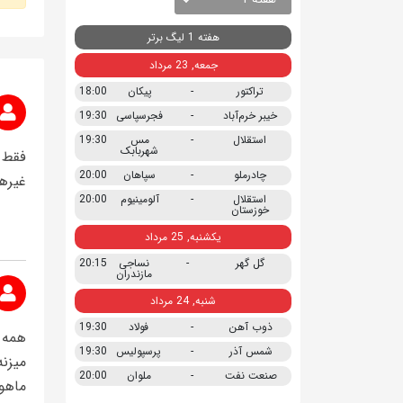
هفته 1 لیگ برتر
جمعه, 23 مرداد
تراکتور
-
پیکان
18:00
خیبر خرم‌آباد
-
فجرسپاسی
19:30
استقلال
-
مس
19:30
شهربابک
فقط 
چادرملو
-
سپاهان
20:00
غیره
استقلال
-
آلومینیوم
20:00
خوزستان
یکشنبه, 25 مرداد
گل گهر
-
نساجی
20:15
مازندران
شنبه, 24 مرداد
ذوب آهن
-
فولاد
19:30
همه د
شمس آذر
-
پرسپولیس
19:30
میزن
صنعت نفت
-
ملوان
20:00
ماهوا