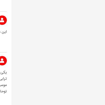
این م
یکی 
تراب
موسی
توحا