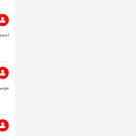
احمد
موسو