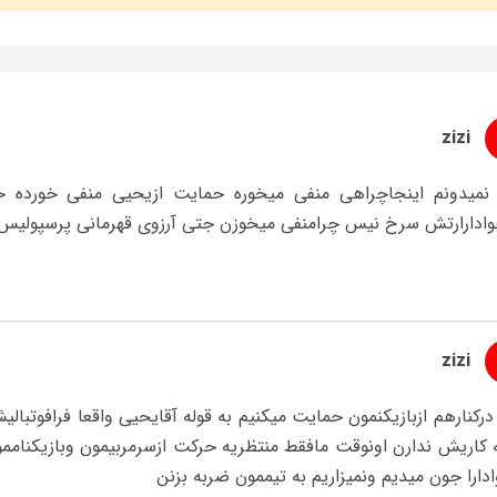
zizi
نمیدونم اینجاچراهی منفی میخوره حمایت ازیحیی منفی خورده حم
وادارارتش سرخ نیس چرامنفی میخوزن جتی آرزوی قهرمانی پرسپولیس
zizi
رکنارهم ازبازیکنمون حمایت میکنیم به قوله آقایحیی واقعا فرافوتبال
ه کاریش ندارن اونوقت مافقط منتظریه حرکت ازسرمربیمون وبازیکنام
دارا جون میدیم ونمیزاریم به تیممون ضربه بزنن