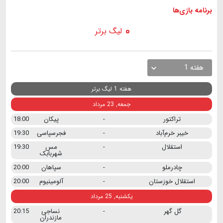
برنامه
بازی ها
لیگ برتر
هفته 1
هفته 1 لیگ برتر
جمعه, 23 مرداد
تراکتور
-
پیکان
18:00
خیبر خرم‌آباد
-
فجرسپاسی
19:30
استقلال
-
مس
19:30
شهربابک
چادرملو
-
سپاهان
20:00
استقلال خوزستان
-
آلومینیوم
20:00
یکشنبه, 25 مرداد
گل گهر
-
نساجی
20:15
مازندران