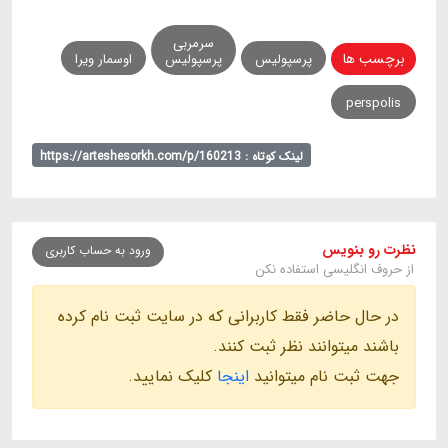
سرمربی
برچسب ها
پرسپولیس
پرسپولیس
اوسمار ویرا
perspolis
لینک کوتاه : https://arteshesorkh.com/p/160213
نظرت رو بنویس
ورود به حساب کاربری
از حروف انگلیسی استفاده نکن
در حال حاضر فقط کاربرانی که در سایت ثبت نام کرده
باشند میتوانند نظر ثبت کنند.
جهت ثبت نام میتوانید
اینجا
کلیک نمایید.