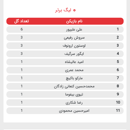
لیگ برتر
نام بازیکن
تعداد گل
1
علی علیپور
6
2
سروش رفیعی
3
3
اوستون ارونوف
3
4
ایگور سرگیف
3
5
امید عالیشاه
1
6
محمد عمری
1
7
مارکو باکیچ
1
8
محمدحسین کنعانی زادگان
1
9
تیوی بیفوما
1
10
رضا شکاری
1
11
امیرحسین محمودی
1