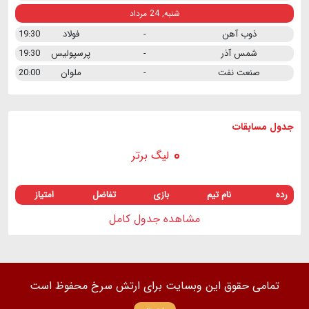
شنبه, 24 مرداد
ذوب آهن
-
فولاد
19:30
شمس آذر
-
پرسپولیس
19:30
صنعت نفت
-
ملوان
20:00
جدول مسابقات
لیگ برتر
رده
نام تیم
بازی
تفاضل
امتیاز
مشاهده جدول کامل
تمامی حقوق این وبسایت برای ارتش سرخ محفوظ است