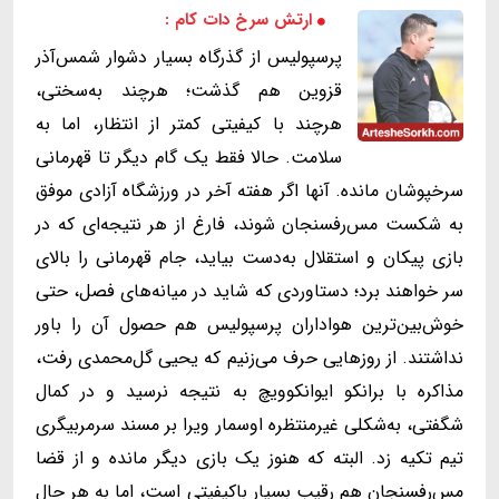
ارتش سرخ دات کام :
پرسپولیس از گذرگاه بسیار دشوار شمس‌آذر
قزوین هم گذشت؛ هرچند به‌سختی،
هرچند با کیفیتی کمتر از انتظار، اما به
سلامت. حالا فقط یک گام دیگر تا قهرمانی
سرخپوشان مانده. آنها اگر هفته آخر در ورزشگاه آزادی موفق
به شکست مس‌رفسنجان شوند، فارغ از هر نتیجه‌ای که در
بازی پیکان و استقلال به‌دست بیاید، جام قهرمانی را بالای
سر خواهند برد؛ دستاوردی که شاید در میانه‌های فصل، حتی
خوش‌بین‌ترین هواداران پرسپولیس هم حصول آن را باور
نداشتند. از روزهایی حرف می‌زنیم که یحیی گل‌محمدی رفت،
مذاکره با برانکو ایوانکوویچ به نتیجه نرسید و در کمال
شگفتی، به‌شکلی غیرمنتظره اوسمار ویرا بر مسند سرمربیگری
تیم تکیه زد. البته که هنوز یک بازی دیگر مانده و از قضا
مس‌رفسنجان هم رقیب بسیار باکیفیتی است، اما به هر حال