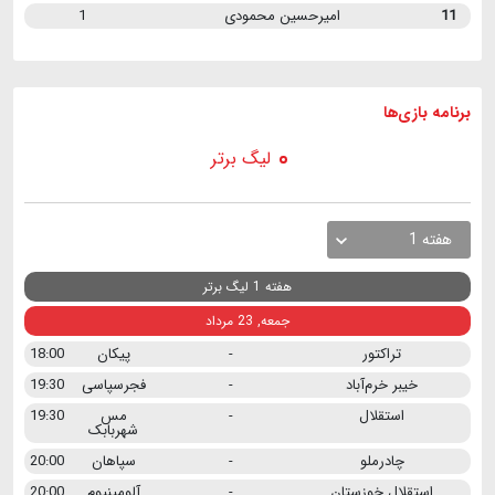
11
امیرحسین محمودی
1
برنامه
بازی ها
لیگ برتر
هفته 1
هفته 1 لیگ برتر
جمعه, 23 مرداد
تراکتور
-
پیکان
18:00
خیبر خرم‌آباد
-
فجرسپاسی
19:30
استقلال
-
مس
19:30
شهربابک
چادرملو
-
سپاهان
20:00
استقلال خوزستان
-
آلومینیوم
20:00