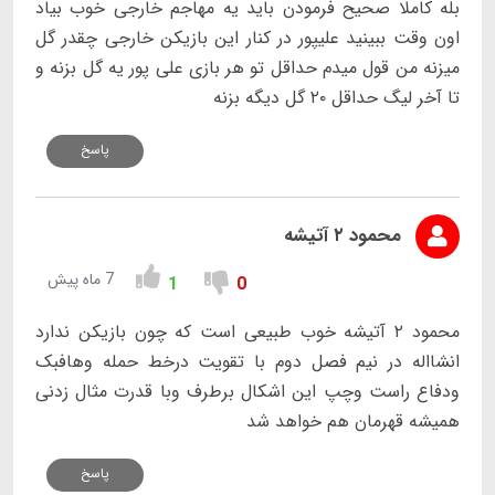
بله کاملا صحیح فرمودن باید یه مهاجم خارجی خوب بیاد
اون وقت ببینید علیپور در کنار این بازیکن خارجی چقدر گل
میزنه من قول میدم حداقل تو هر بازی علی پور یه گل بزنه و
تا آخر لیگ حداقل ۲۰ گل دیگه بزنه
پاسخ
محمود ۲ آتیشه
7 ماه پیش
1
0
محمود ۲ آتیشه خوب طبیعی است که چون بازیکن ندارد
انشااله در نیم فصل دوم با تقویت درخط حمله وهافبک
ودفاع راست وچپ این اشکال برطرف وبا قدرت مثال زدنی
همیشه قهرمان هم خواهد شد
پاسخ