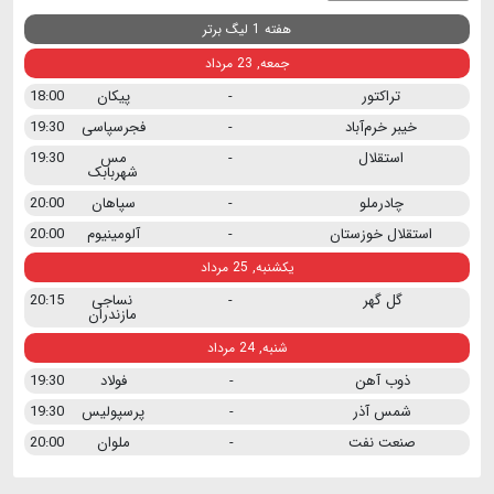
هفته 1 لیگ برتر
جمعه, 23 مرداد
تراکتور
-
پیکان
18:00
خیبر خرم‌آباد
-
فجرسپاسی
19:30
استقلال
-
مس
19:30
شهربابک
چادرملو
-
سپاهان
20:00
استقلال خوزستان
-
آلومینیوم
20:00
یکشنبه, 25 مرداد
گل گهر
-
نساجی
20:15
مازندران
شنبه, 24 مرداد
ذوب آهن
-
فولاد
19:30
شمس آذر
-
پرسپولیس
19:30
صنعت نفت
-
ملوان
20:00