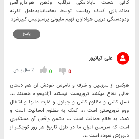
کافی هست تابادامکی درقلب وذهن هوادارواقعی
بماند.بازی کثیف ریاست توسط بعضیانبایدعامل تفرقه
ودودستگی دربین هواداران فهیم ملیونی پرسپولیس کبیرشود
پاسخ
علی کیانپور
2 سال پیش
0
0
هرکس از سرزمین و شرف و ناموس خودش آن هم دستان
خالی دفاع میکنند تروریست نیستند آزادیخواه هستند ،،،
نسل کشی و مظلوم کشی و چپاول و غارت ملتها و اشغال
ووو تروریستی است ،،، کمک به مظلوم انسانیت است و
کمک به ظالم حماقت است ،،، دشمن واقعی آن‌ مستکبری
است که‌ سرزمین ایران ما در طول تاریخ هر روز کوچکتر از
دیروزش نموده است ،،،