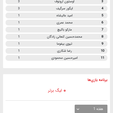
3
اوستون ارونوف
3
4
ایگور سرگیف
3
5
امید عالیشاه
1
6
محمد عمری
1
7
مارکو باکیچ
1
8
محمدحسین کنعانی زادگان
1
9
تیوی بیفوما
1
10
رضا شکاری
1
11
امیرحسین محمودی
1
برنامه
بازی ها
لیگ برتر
هفته 1