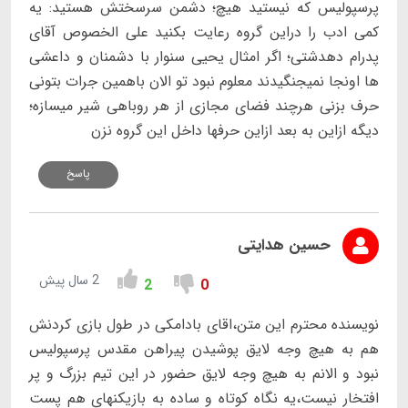
پرسپولیس که نیستید هیچ؛ دشمن سرسختش هستید: یه
کمی ادب را دراین گروه رعایت بکنید علی الخصوص آقای
پدرام دهدشتی؛ اگر امثال یحیی سنوار با دشمنان و داعشی
ها اونجا نمیجنگیدند معلوم نبود تو الان باهمین جرات بتونی
حرف بزنی هرچند فضای مجازی از هر روباهی شیر میسازه؛
دیگه ازاین به بعد ازاین حرفها داخل این گروه نزن
پاسخ
حسین هدایتی
2 سال پیش
2
0
نویسنده محترم این متن،اقای بادامکی در طول بازی کردنش
هم به هیچ وجه لایق پوشیدن پیراهن مقدس پرسپولیس
نبود و الانم به هیچ وجه لایق حضور در این تیم بزرگ و پر
افتخار نیست،یه نگاه کوتاه و ساده به بازیکنهای هم پست