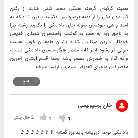
همینه گرگهای گرسنه همگی بخط شدن شاید از رفتن
گاریدون یکی را از بدنه پرسپولیس بکشند پایین تا بلکه به
امید واهی خودشان نمونه جای بادامکی را بگیرند زشته چرا
به ناحق وبه به طمع به گوشت واستخوان همبازی قدیمی
خودتان دارین میتازین شاید دندان طمعتان خونی هست
خونی تر بشود آخر کلام مقصر هرگز حسین بادامکی نیست
واگه قرار به شمارش مقصر باشه بخدا قسم ایشان آخرین
مقصر این ماجرای تعویض سرمربی ارتش سرخه
پاسخ
خان پرسپولیسی
2 سال پیش
1
-1
بادامکی نوچه درویشه باید بره گمشه 🚩🚩🚩🚩🚩🚩🚩