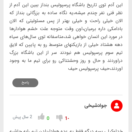
این آدم توی تاریخ باشگاه پرسپولیس بنداز ببین این آدم از
نظر فنی نفر چندم میشه،یه نگاه ساده به بزرگانی بنداز که
الان خیلی راحت و خیلی بهتر از پس مسئولیتی که الان
بادامکی داره برمیان،اون وقت متوجه علت خشم هوادارها
در مورد این انسان خواهی شد،متاسفانه توی سال‌های سیاه
دهه هشتاد خیلی از بازیکنهای متوسط رو به پایین که لایق
تیم سوم پرسپولیس هم نبودند سر از این باشگاه بزرگ
دراوردند و حال و روز وحشتناکی رو برای تیم ما به وجود
اوردند،حیف پرسپولیس حیف
پاسخ
جوادشیخی
2 سال پیش
0
-1
خداوکیلی بسه دیگه فقط یه عده هواداربلدن تیم رابه حاشیه