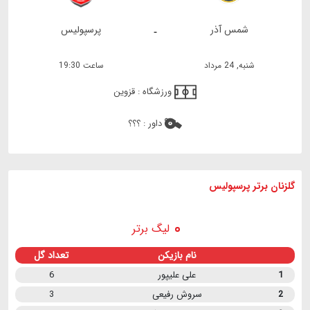
شمس آذر
پرسپولیس
-
شنبه, 24 مرداد
ساعت 19:30
ورزشگاه :
قزوین
داور :
؟؟؟
گلزنان برتر پرسپولیس
لیگ برتر
نام بازیکن
تعداد گل
1
علی علیپور
6
2
سروش رفیعی
3