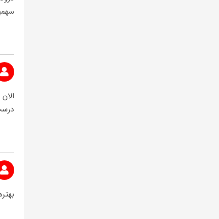
سهمیه
الان
درست
بهتره