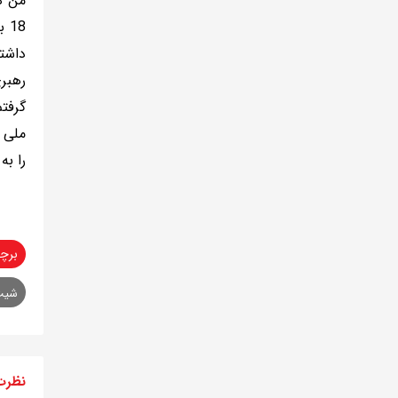
من ه
18
داشتم
رهبری
گرفتم
ملی 
را به 
برچ
شیث
نظرت