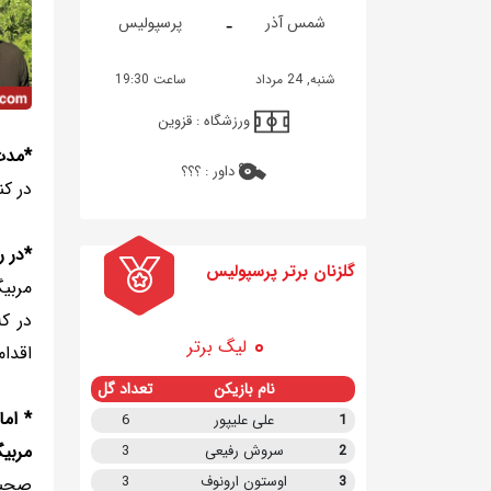
-
شمس آذر
پرسپولیس
شنبه, 24 مرداد
ساعت 19:30
ورزشگاه :
قزوین
*مدت
داور :
؟؟؟
در کن
*در ر
گلزنان برتر پرسپولیس
لیگ برتر
اقدام
نام بازیکن
تعداد گل
* اما
1
علی علیپور
6
مربی
2
سروش رفیعی
3
3
اوستون ارونوف
3
صحبت