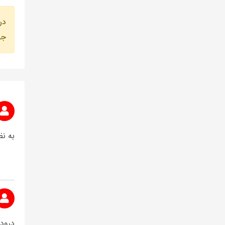
در
جه
به ن
درود