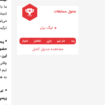
ما با
جدول مسابقات
انجا
می‌تو
لیگ برتر
ترکی
رده
نام تیم
بازی
تفاضل
امتیاز
* یحی
حضور
مشاهده جدول کامل
این ش
وقتی 
تیم ا
به ه
* ام
پرسپ