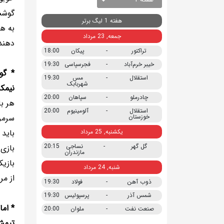
گوششا
هفته 1 لیگ برتر
به هم
جمعه, 23 مرداد
دهند 
تراکتور
-
پیکان
18:00
خیبر خرم‌آباد
-
فجرسپاسی
19:30
* گو
استقلال
-
مس
19:30
شهربابک
نیمک
چادرملو
-
سپاهان
20:00
هر با
استقلال
-
آلومینیوم
20:00
خوزستان
سرمر
یکشنبه, 25 مرداد
باید 
گل گهر
-
نساجی
20:15
بازی 
مازندران
بازیک
شنبه, 24 مرداد
از مر
ذوب آهن
-
فولاد
19:30
شمس آذر
-
پرسپولیس
19:30
* اما
صنعت نفت
-
ملوان
20:00
تیمش