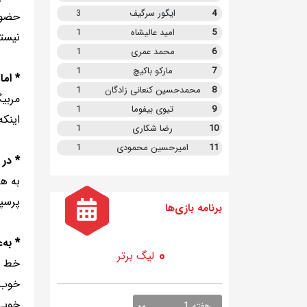
4
ایگور سرگیف
3
حضور
5
امید عالیشاه
1
نیست
6
محمد عمری
1
7
مارکو باکیچ
1
* اما
8
محمدحسین کنعانی زادگان
1
مربیگ
9
تیوی بیفوما
1
اینکه
10
رضا شکاری
1
11
امیرحسین محمودی
1
* در 
به هر
پرسپ
برنامه
بازی ها
* به‌
لیگ برتر
خط دف
خوب 
خوبی 
هفته 1