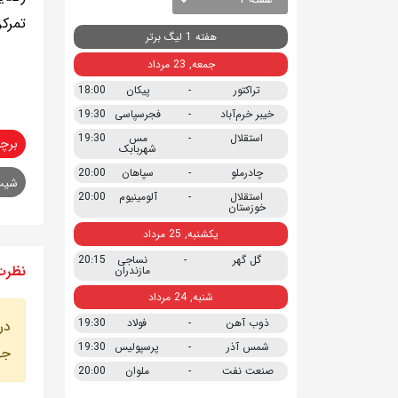
تمرکز
هفته 1 لیگ برتر
جمعه, 23 مرداد
تراکتور
-
پیکان
18:00
خیبر خرم‌آباد
-
فجرسپاسی
19:30
استقلال
-
مس
19:30
برچ
شهربابک
چادرملو
-
سپاهان
20:00
شیث
استقلال
-
آلومینیوم
20:00
خوزستان
یکشنبه, 25 مرداد
گل گهر
-
نساجی
20:15
نظرت
مازندران
شنبه, 24 مرداد
ذوب آهن
-
فولاد
19:30
در
شمس آذر
-
پرسپولیس
19:30
جه
صنعت نفت
-
ملوان
20:00