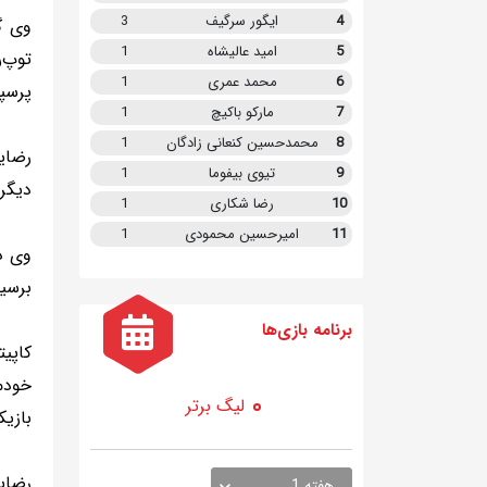
4
ایگور سرگیف
3
وی گ
5
امید عالیشاه
1
توپ‌
6
محمد عمری
1
پرسپ
7
مارکو باکیچ
1
8
محمدحسین کنعانی زادگان
1
رضایی
9
تیوی بیفوما
1
دیگر 
10
رضا شکاری
1
11
امیرحسین محمودی
1
وی در
برسی
برنامه
بازی ها
کاپی
خودم
لیگ برتر
بازیک
رضای
هفته 1