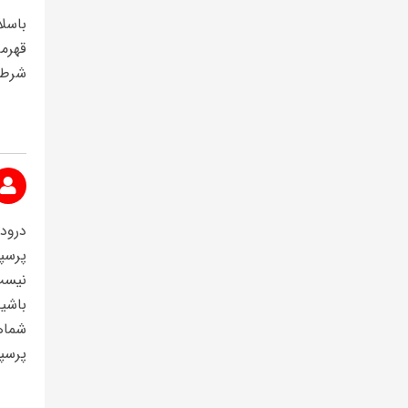
باسلا
قهرم
شرطی
درود
پرسپ
نیست
باشی
شماه
پرسپ