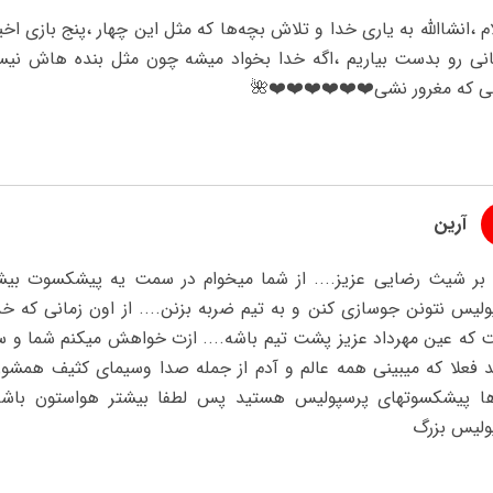
م ،انشاالله به یاری خدا و تلاش بچه‌ها که مثل این چهار ،پنج بازی اخیر
انی رو بدست بیاریم ،اگه خدا بخواد میشه چون مثل بنده هاش ن
 که مغرور نشی❤️❤️❤️❤️❤️❤️🌺
آرین
 بر شیث رضایی عزیز.... از شما میخوام در سمت یه پیشکسوت بیش
ولیس نتونن جوسازی کنن و به تیم ضربه بزنن.... از اون زمانی که خ
 که عین مهرداد عزیز پشت تیم باشه.... ازت خواهش میکنم شما و سپه
د فعلا که میبینی همه عالم و آدم از جمله صدا وسیمای کثیف همشو
ا پیشکسوتهای پرسپولیس هستید پس لطفا بیشتر هواستون باشه.
ولیس بزرگ