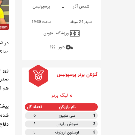
-
شمس آذر
پرسپولیس
شنبه, 24 مرداد
ساعت 19:30
ورزشگاه :
قزوین
در شه
داور :
؟؟؟
عملکر
وی ا
گلزنان برتر پرسپولیس
صدرنش
هم ای
لیگ برتر
پیشک
نام بازیکن
تعداد گل
شده 
1
علی علیپور
6
دفاع.
2
سروش رفیعی
3
3
اوستون ارونوف
3