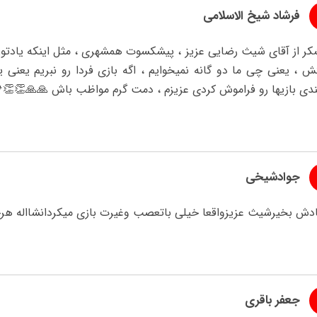
فرشاد شیخ الاسلامی
کر از آقای شیث رضایی عزیز ، پیشکسوت همشهری ، مثل اینکه یادتون 
، یعنی چی ما دو گانه نمیخوایم ، اگه بازی فردا رو نبریم یعنی یک
بندی بازیها رو فراموش کردی عزیزم ، دمت گرم مواظب باش 🙏🙏👏👏
جوادشیخی
ادش بخیرشیث عزیزواقعا خیلی باتعصب وغیرت بازی میکردانشااله ه
جعفر باقری