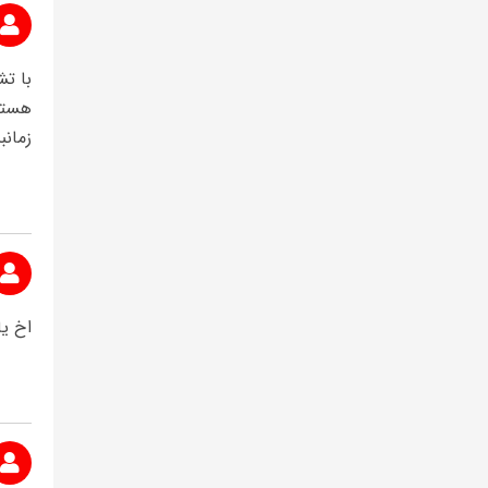
با تش
هستش 
زمان
اخ ی