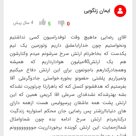
ایمان زنگویی
4 سال پیش
5
0
اقای رضایی ماهیچ وقت توفدراسیون کسی نداشتیم
ونخواستیم چون خداراباعشق داریم وتوزمین یک تیم
یکدست که بخاطرنام ارتش سرخ سرشونم میدم وکنارشون
هم یک ارتش40میلیون هوادارداریم که همیشه
وهمجادرکنارهم باجونمون برای این ارتش دفاع میکنیم
ونمیزاریم پلشتی حقمونو بخوره.خواستی جادوگرعلی آقا
بفرستیم که هدفشونو کنسل کنه که باهزارتا چرتوپرت نشدکه
بشه بهترشدکه نشدفدای سرعلی اقا کریمی همین که این
ارتش پشت همه عاشقان پرسپولیس هست ازهمه دارای
های دنیاباارزشتر پس رضایی جان محکم استواربه زندگیت
درکنارمردم ارتش سرخ ادامه بده چون شماوامثال
شماازحمایت این ارتش کوبنده برخوردارریت.جوووووووونم
فداری پرسپولیسسسسسسسسسسسس.