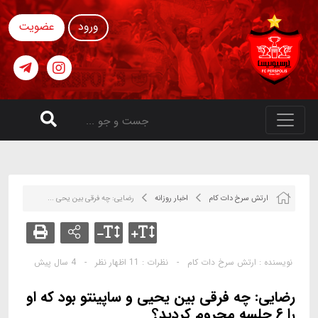
ورود
عضویت
ارتش سرخ دات کام
اخبار روزانه
رضایی: چه فرقی بین یحی ...
نویسنده :
ارتش سرخ دات کام
-
نظرات :
11 اظهار نظر
-
4 سال پیش
رضایی: چه فرقی بین یحیی و ساپینتو بود که او
را ۶ جلسه محروم کردید؟