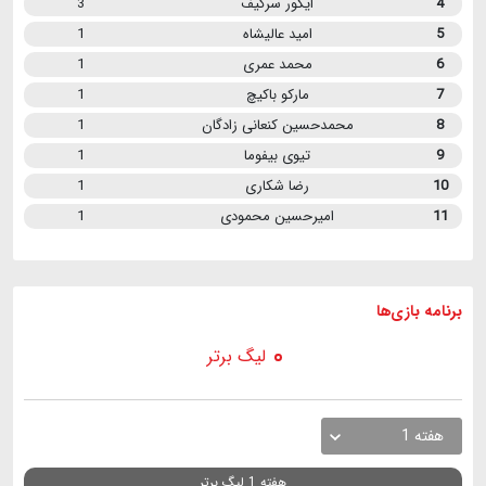
4
ایگور سرگیف
3
5
امید عالیشاه
1
6
محمد عمری
1
7
مارکو باکیچ
1
8
محمدحسین کنعانی زادگان
1
9
تیوی بیفوما
1
10
رضا شکاری
1
11
امیرحسین محمودی
1
برنامه
بازی ها
لیگ برتر
هفته 1
هفته 1 لیگ برتر