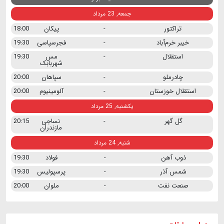
جمعه, 23 مرداد
تراکتور
-
پیکان
18:00
خیبر خرم‌آباد
-
فجرسپاسی
19:30
استقلال
-
مس
19:30
شهربابک
چادرملو
-
سپاهان
20:00
استقلال خوزستان
-
آلومینیوم
20:00
یکشنبه, 25 مرداد
گل گهر
-
نساجی
20:15
مازندران
شنبه, 24 مرداد
ذوب آهن
-
فولاد
19:30
شمس آذر
-
پرسپولیس
19:30
صنعت نفت
-
ملوان
20:00