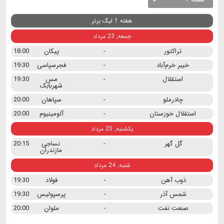
هفته 1 لیگ برتر
جمعه, 23 مرداد
تراکتور
-
پیکان
18:00
خیبر خرم‌آباد
-
فجرسپاسی
19:30
استقلال
-
مس
19:30
شهربابک
چادرملو
-
سپاهان
20:00
استقلال خوزستان
-
آلومینیوم
20:00
یکشنبه, 25 مرداد
گل گهر
-
نساجی
20:15
مازندران
شنبه, 24 مرداد
ذوب آهن
-
فولاد
19:30
شمس آذر
-
پرسپولیس
19:30
صنعت نفت
-
ملوان
20:00