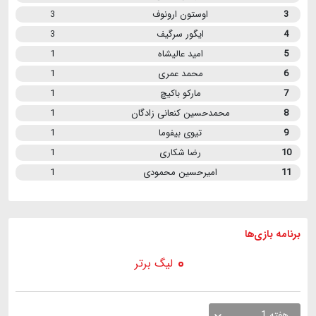
3
اوستون ارونوف
3
4
ایگور سرگیف
3
5
امید عالیشاه
1
6
محمد عمری
1
7
مارکو باکیچ
1
8
محمدحسین کنعانی زادگان
1
9
تیوی بیفوما
1
10
رضا شکاری
1
11
امیرحسین محمودی
1
برنامه
بازی ها
لیگ برتر
هفته 1