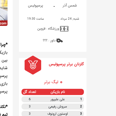
-
شمس آذر
پرسپولیس
شنبه, 24 مرداد
ساعت 19:30
ورزشگاه :
قزوین
داور :
؟؟؟
*چرا 
بازیک
بین ش
گلزنان برتر پرسپولیس
شاید 
پرسپ
لیگ برتر
بازی 
پرسپ
نام بازیکن
تعداد گل
1
علی علیپور
6
*نکت
2
سروش رفیعی
3
3
اوستون ارونوف
3
تیم 