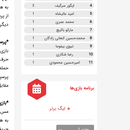
4
ایگور سرگیف
3
به هر
5
امید عالیشاه
1
از پر
6
محمد عمری
1
دیگری
7
مارکو باکیچ
1
8
محمدحسین کنعانی زادگان
1
*پرسپ
9
تیوی بیفوما
1
بازی 
10
رضا شکاری
1
حرف ا
11
امیرحسین محمودی
1
حمله‌
پرسپو
مقابل
برنامه
بازی ها
*بازی
لیگ برتر
مس ر
به ه
حریفا
هفته 1