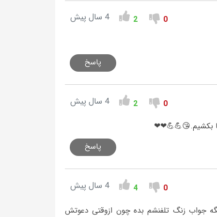
4 سال پیش
2
0
پاسخ
4 سال پیش
2
0
ا بکشیم.😘💪💪❤❤
پاسخ
4 سال پیش
4
0
یگه جواب زنگ تلفنشم بده چون ازوقتی دعوتش