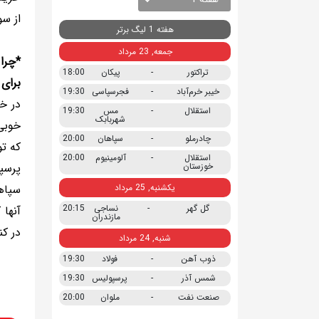
از سو
هفته 1 لیگ برتر
جمعه, 23 مرداد
*چرا
تراکتور
-
پیکان
18:00
برای 
خیبر خرم‌آباد
-
فجرسپاسی
19:30
در خ
استقلال
-
مس
19:30
شهربابک
خوبی 
چادرملو
-
سپاهان
20:00
که تو
استقلال
-
آلومینیوم
20:00
خوزستان
پرسپ
یکشنبه, 25 مرداد
سپاه
گل گهر
-
نساجی
20:15
آنها 
مازندران
در کن
شنبه, 24 مرداد
ذوب آهن
-
فولاد
19:30
شمس آذر
-
پرسپولیس
19:30
صنعت نفت
-
ملوان
20:00