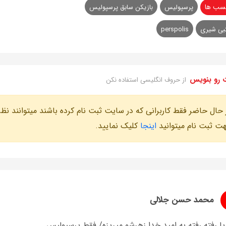
سب ها
پرسپولیس
بازیکن سابق پرسپولیس
بی شیری
perspolis
 رو بنویس
از حروف انگلیسی استفاده نکن
 حال حاضر فقط کاربرانی که در سایت ثبت نام کرده باشند میتوانند نظر
ت ثبت نام میتوانید
اینجا
کلیک نمایید.
محمد حسن جلالی
یا رفته رفته به امید خدا زهرشو میریزه/ فقط پرسپولیس