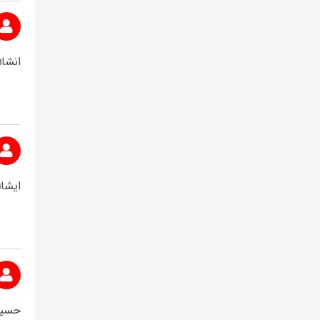
انشا
ایشا
حسین