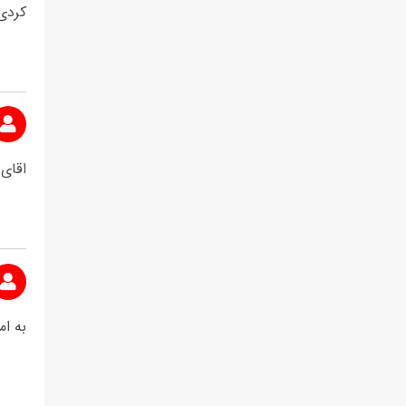
کردی 
اقای
به ام