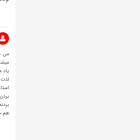
من خ
میشن
یاد 
لذت 
استاد
بردن 
بردن
هم ج