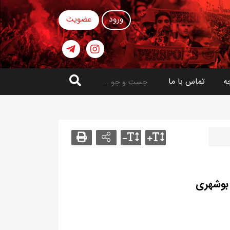
ورود
عضویت
ه
تماس با ما
 بوشهری