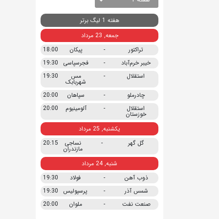
هفته 1 لیگ برتر
جمعه, 23 مرداد
تراکتور
-
پیکان
18:00
خیبر خرم‌آباد
-
فجرسپاسی
19:30
استقلال
-
مس
19:30
شهربابک
چادرملو
-
سپاهان
20:00
استقلال
-
آلومینیوم
20:00
خوزستان
یکشنبه, 25 مرداد
گل گهر
-
نساجی
20:15
مازندران
شنبه, 24 مرداد
ذوب آهن
-
فولاد
19:30
شمس آذر
-
پرسپولیس
19:30
صنعت نفت
-
ملوان
20:00