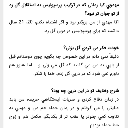
مهدوي كيا زماني كه در تركيب پرسپوليس به استقلال گل زد
از تو جوان تر نبود؟
آقا مهدي از من بزرگتر بود و اگر اشتباه نكنم، 20، 21 سال
داشت كه براي پرسپوليس در دربي گل زد.
خودت فكر مي كردي گل بزني؟
دقيقاً نمي دانم در اين خصوص چه بگويم چون دوستانم قبل
از بازي به من مي گفتند كه گل مي زني و... اما هنوز هم
باورم نمي شود كه در دربي گل زدم، خدا را شكر.
شرح وظايف تو در اين دربي چه بود؟
در زمان دفاع كردن و ضربات ايستگاهي حريف، من بايد
عنايتي را مي گرفتم و در زمان حمله هم من و مهدي به
تناوب كمي جلوتر يا عقب تر از يكديگر، مكمل هم و زوج
خط حمله بوديم.