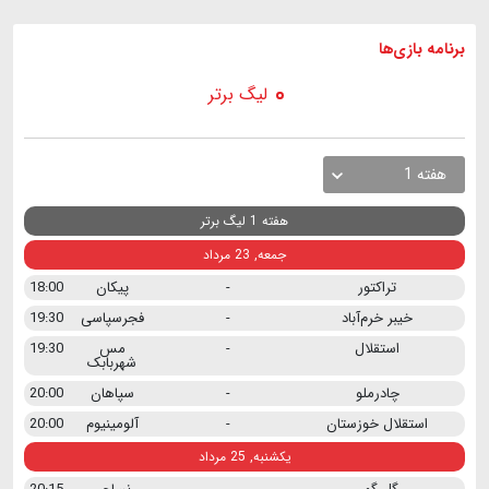
برنامه
بازی ها
لیگ برتر
هفته 1
هفته 1 لیگ برتر
جمعه, 23 مرداد
تراکتور
-
پیکان
18:00
خیبر خرم‌آباد
-
فجرسپاسی
19:30
استقلال
-
مس
19:30
شهربابک
چادرملو
-
سپاهان
20:00
استقلال خوزستان
-
آلومینیوم
20:00
یکشنبه, 25 مرداد