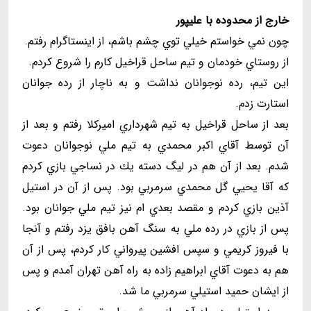
خارج از محدوده با عليپور
چون نمي خواستم خيلي توي چشم باشم، از اينستاگرام رفتم.
از روستاي خودمان و تيم ساحل قراخيل كارم را شروع كردم.
اين تيم، رده نوجوانان نداشت و به ناچار از رده جوانان
استارت زدم.
بعد از ساحل قراخيل به تيم شهرداري اميركلا رفتم و بعد از
آن توسط آقاي اكبر محمدي به تيم ملي نوجوانان دعوت
شدم. بعد از آن هم در ليگ دسته يك در نساجي بازي كردم
كه آقا يحيي گل محمدي سرمربي بود. پس از آن در استيل
آذين بازي كردم و مقصد بعدي ام نيز تيم ملي جوانان بود.
پس از بازي در رده ملي به سنگ آهن بافق يزد رفتم و آنجا
با فيروز كريمي و سپس افشين پيرواني كار كردم، پس از آن
هم به دعوت آقاي ابراهيم زاده به راه آهن تهران آمدم و پس
از ايشان حميد استيلي سرمربي ما شد.