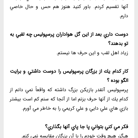
آنها تقسيم كردم. باور كنيد هنوز هم حس و حال خاصي
دارم.
دوست داري بعد از اين گل هواداران پرسپوليس چه لقبي به
تو بدهند؟
زياد اهل لقب و اين حرف ها نيستم.
كار كدام يك از بزرگان پرسپوليس را دوست داشتي و برايت
الگو بوده ؟
پرسپوليس آنقدر بازيكن بزرگ داشته كه واقعاً نمي دانم از
كدام يك از آنها حرف بزنم اما از آنجا كه سنم كم است بيشتر
بازي هاي علي دايي و علي كريمي را به خاطر مي آورم.
فكر مي كني بتواني پا جا پاي آنها بگذاري؟
هرگز، هيچ وقت خودم را با آن بزرگان مقايسه نمي كنم.