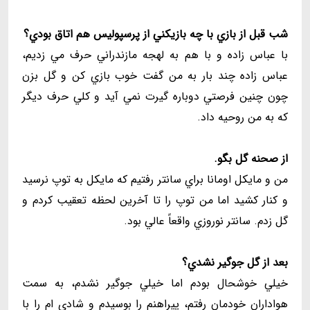
شب قبل از بازي با چه بازيكني از پرسپوليس هم اتاق بودي؟
با عباس زاده و با هم به لهجه مازندراني حرف مي زديم،
عباس زاده چند بار به من گفت خوب بازي كن و گل بزن
چون چنين فرصتي دوباره گيرت نمي آيد و كلي حرف ديگر
كه به من روحيه داد.
از صحنه گل بگو.
من و مايكل اومانا براي سانتر رفتيم كه مايكل به توپ نرسيد
و كنار كشيد اما من توپ را تا آخرين لحظه تعقيب كردم و
گل زدم. سانتر نوروزي واقعاً عالي بود.
بعد از گل جوگير نشدي؟
خيلي خوشحال بودم اما خيلي جوگير نشدم، به سمت
هواداران خودمان رفتم، پيراهنم را بوسيدم و شادي ام را با