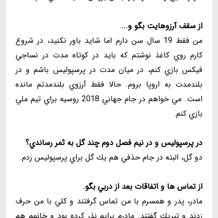
از سقف آرزوهايت بگو و...
من فقط 19 سال سن دارم اما شايد باور نكنيد، در شروع
كارم روي كاغذ نوشتم كه بايد در كوتاه مدت در نساجي
فيكس بازي كنم، در ميان مدت در پرسپوليس باشم و در
بلندمدت به اروپا بروم. حالا فقط آرزوي بلندمدتم مانده
است. مي خواهم در جام جهاني 2018 روسيه براي تيم ملي
بازي كنم.
در پرسپوليس و در نيم فصل دوم چند گل به ثمر رساندي؟
دو گل، البته در جام حذفي هم يك گل براي پرسپوليس زدم.
از تماس ها و اتفاقات بعد از دربي بگو.
مادر، پدر و همسرم با من تماس گرفتند و كلي با من حرف
زدند و تبريك گفتند. مادرم برايم نذر كرده بود و خانمم هم