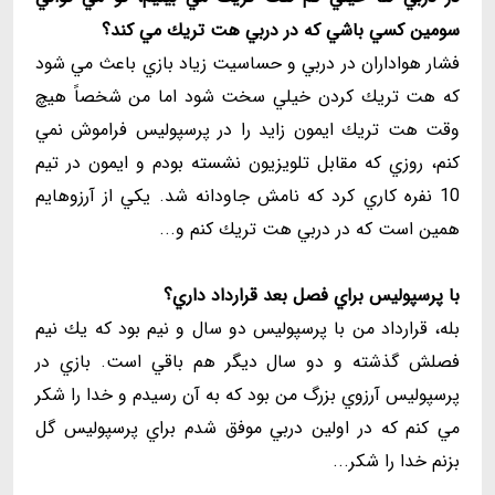
سومين كسي باشي كه در دربي هت تريك مي كند؟
فشار هواداران در دربي و حساسيت زياد بازي باعث مي شود
كه هت تريك كردن خيلي سخت شود اما من شخصاً هيچ
وقت هت تريك ايمون زايد را در پرسپوليس فراموش نمي
كنم، روزي كه مقابل تلويزيون نشسته بودم و ايمون در تيم
10 نفره كاري كرد كه نامش جاودانه شد. يكي از آرزوهايم
همين است كه در دربي هت تريك كنم و...
با پرسپوليس براي فصل بعد قرارداد داري؟
بله، قرارداد من با پرسپوليس دو سال و نيم بود كه يك نيم
فصلش گذشته و دو سال ديگر هم باقي است. بازي در
پرسپوليس آرزوي بزرگ من بود كه به آن رسيدم و خدا را شكر
مي كنم كه در اولين دربي موفق شدم براي پرسپوليس گل
بزنم خدا را شكر...