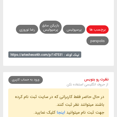
بازیکن سابق
برچسب ها
پرسپولیس
پرسپولیس
رضا نوروزی
perspolis
لینک کوتاه : https://arteshesorkh.com/p/147531
نظرت رو بنویس
ورود به حساب کاربری
از حروف انگلیسی استفاده نکن
در حال حاضر فقط کاربرانی که در سایت ثبت نام کرده
باشند میتوانند نظر ثبت کنند.
جهت ثبت نام میتوانید
اینجا
کلیک نمایید.