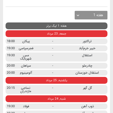
هفته 1
هفته 1 لیگ برتر
جمعه, 23 مرداد
تراکتور
-
پیکان
18:00
خیبر خرم‌آباد
-
فجرسپاسی
19:30
استقلال
-
مس
19:30
شهربابک
چادرملو
-
سپاهان
20:00
استقلال خوزستان
-
آلومینیوم
20:00
یکشنبه, 25 مرداد
گل گهر
-
نساجی
20:15
مازندران
شنبه, 24 مرداد
ذوب آهن
-
فولاد
19:30