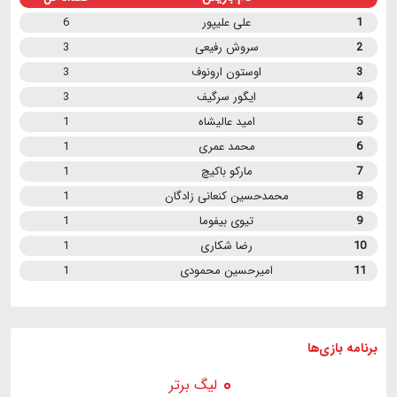
1
علی علیپور
6
2
سروش رفیعی
3
3
اوستون ارونوف
3
4
ایگور سرگیف
3
5
امید عالیشاه
1
6
محمد عمری
1
7
مارکو باکیچ
1
8
محمدحسین کنعانی زادگان
1
9
تیوی بیفوما
1
10
رضا شکاری
1
11
امیرحسین محمودی
1
برنامه
بازی ها
لیگ برتر