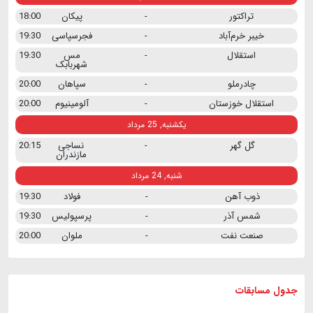
تراکتور
-
پیکان
18:00
خیبر خرم‌آباد
-
فجرسپاسی
19:30
استقلال
-
مس
19:30
شهربابک
چادرملو
-
سپاهان
20:00
استقلال خوزستان
-
آلومینیوم
20:00
یکشنبه, 25 مرداد
گل گهر
-
نساجی
20:15
مازندران
شنبه, 24 مرداد
ذوب آهن
-
فولاد
19:30
شمس آذر
-
پرسپولیس
19:30
صنعت نفت
-
ملوان
20:00
جدول مسابقات