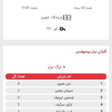
شنبه, 24 مرداد
ساعت 19:30
ورزشگاه :
قزوین
داور :
؟؟؟
گلزنان برتر پرسپولیس
لیگ برتر
نام بازیکن
تعداد گل
1
علی علیپور
6
2
سروش رفیعی
3
3
اوستون ارونوف
3
4
ایگور سرگیف
3
5
امید عالیشاه
1