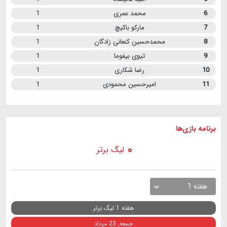
6
محمد عمری
1
7
مارکو باکیچ
1
8
محمدحسین کنعانی زادگان
1
9
تیوی بیفوما
1
10
رضا شکاری
1
11
امیرحسین محمودی
1
برنامه
بازی ها
لیگ برتر
هفته 1
هفته 1 لیگ برتر
جمعه, 23 مرداد