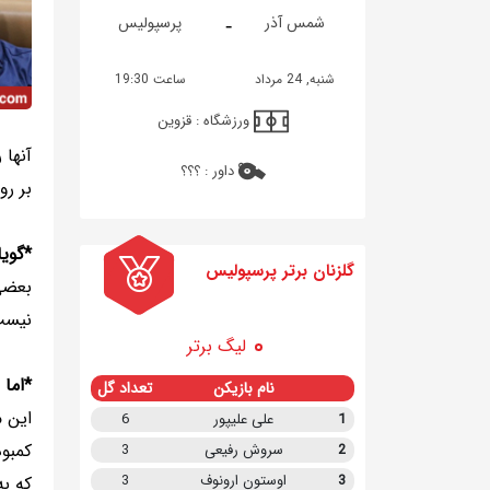
-
شمس آذر
پرسپولیس
شنبه, 24 مرداد
ساعت 19:30
ورزشگاه :
قزوین
آنها 
داور :
؟؟؟
بر رو
*گویا
گلزنان برتر پرسپولیس
بعضی
نیست 
لیگ برتر
*اما 
نام بازیکن
تعداد گل
این م
1
علی علیپور
6
کمبود
2
سروش رفیعی
3
3
اوستون ارونوف
3
که به