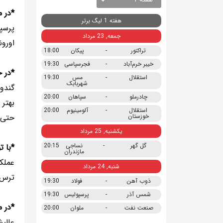
*در 
هفته 1 لیگ برتر
جمعه, 23 مرداد
اورون
تراکتور
-
پیکان
18:00
خیبر خرم‌آباد
-
فجرسپاسی
19:30
*در 
استقلال
-
مس
19:30
شهربابک
گندوز
چادرملو
-
سپاهان
20:00
بهتر 
استقلال
-
آلومینیوم
20:00
خوزستان
حتی ت
یکشنبه, 25 مرداد
گل گهر
-
نساجی
20:15
*با ت
مازندران
عملک
شنبه, 24 مرداد
ترس ا
ذوب آهن
-
فولاد
19:30
شمس آذر
-
پرسپولیس
19:30
*در م
صنعت نفت
-
ملوان
20:00
عالیش