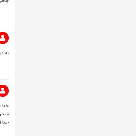
جامی
نه دو
خدای
میخو
حداقل ۲تاشو گل کنه نه 