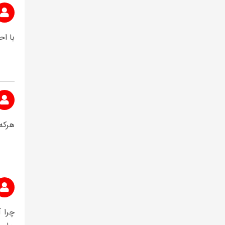
با اح
هرکه 
چرا 