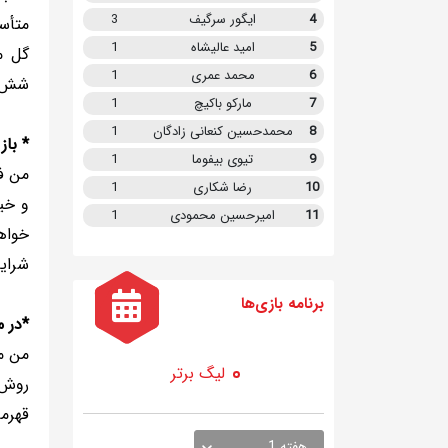
4
ایگور سرگیف
3
5
امید عالیشاه
1
گل می
6
محمد عمری
1
شش‌د
7
مارکو باکیچ
1
8
محمدحسین کنعانی زادگان
1
* باز
9
تیوی بیفوما
1
من ف
10
رضا شکاری
1
و خیل
11
امیرحسین محمودی
1
خواهد
شرایط
برنامه
بازی ها
*در م
من مع
لیگ برتر
روش 
قهرم
هفته 1