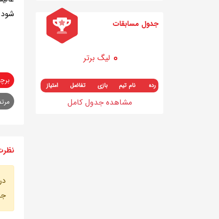
شود. 
جدول مسابقات
لیگ برتر
برچ
رده
نام تیم
بازی
تفاضل
امتیاز
مشاهده جدول کامل
مرتض
نظرت
در
جه