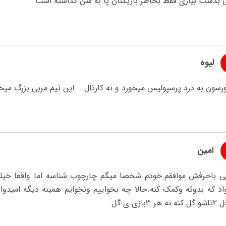
 بدست بیاری فقط بخاطر بازیکنان پا به سن گذاشته است
لیوه
رسون به درد پرسپولیس میخورد و نه کارتال... این تیم مربی بزرگ میخوا
امین
ی باحرفش موافقم.خودم شخصا میگم چارچوب شناسه اما واقعا خیلی
اد که بدوئه وکمک کنه.حالا چه بخواییم ونخوایم همینه دیگه امیدوا
هر ۳بازی ی گل