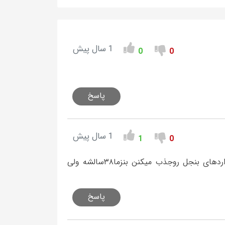
1 سال پیش
0
0
پاسخ
1 سال پیش
1
0
دوست عزیزاصلا دورسون روبابنزمامقایسه نکن باشگاه های مامیرن فورواردهای بنجل روجذب میکنن بنزما۳۸سالشه ولی
پاسخ