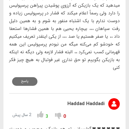
میدهید که یک بازیکن که آرزوی پوشیدن پیراهن پرسپولیس
را دارد ولی رسماً اعلام میکند که فشار در پرسپولیس زیاده و
دوست ندارم با یک اشتباه منفور به شوم و به همین دلیل
رفت سپاهان ،،، بیچاره یحیی هم با همین فشارها استعفا
داد ،، یا صفر هستیم یا صد ،،، از یکی اینقدر تعریف میکنیم
که خودشو کم می‌کنه میگه من نبودم پرسپولیس این همه
قهرمانی کسب نمی‌کرد ،، البته فشار لازمه ولی دیگه نه اینکه
به بازیکن بگوییم تو حق نداری غیر فوتبال به هیچ چیز فکر
کنی
پاسخ
Haddad Haddadi
2 سال پیش
3
0
❤❤❤❤❤❤گولسیانی تو هم بازیکن محبوب و دوست