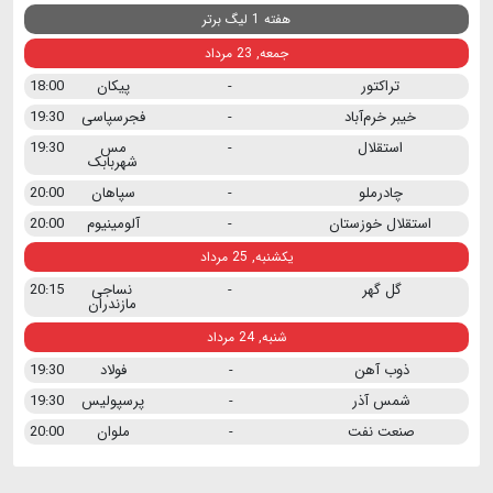
هفته 1 لیگ برتر
جمعه, 23 مرداد
تراکتور
-
پیکان
18:00
خیبر خرم‌آباد
-
فجرسپاسی
19:30
استقلال
-
مس
19:30
شهربابک
چادرملو
-
سپاهان
20:00
استقلال خوزستان
-
آلومینیوم
20:00
یکشنبه, 25 مرداد
گل گهر
-
نساجی
20:15
مازندران
شنبه, 24 مرداد
ذوب آهن
-
فولاد
19:30
شمس آذر
-
پرسپولیس
19:30
صنعت نفت
-
ملوان
20:00