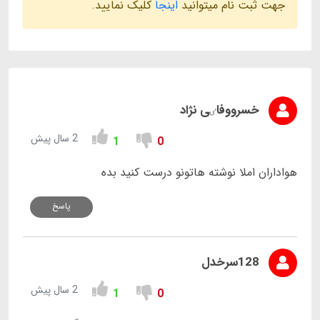
جهت ثبت نام میتوانید
اینجا
کلیک نمایید.
خسرووفاٸی نژاد
2 سال پیش
1
0
هواداران املا نوشته هاتونو درست کنید بده
پاسخ
128سرخدل
2 سال پیش
1
0