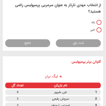
از انتخاب مهدی تارتار به عنوان سرمربی پرسپولیس راضی
هستید؟
بله
خیر
ثبت رای
نتایج
گلزنان برتر پرسپولیس
لیگ برتر
نام بازیکن
تعداد گل
1
علی علیپور
6
2
سروش رفیعی
3
3
اوستون ارونوف
3