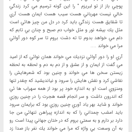
پوچي باز از تو لبريزم " را اين گونه ترسيم مي كرد زندگي
خالي نيست مهرباني هست سيب هست ايمان هست آري
تا شقايق هست زندگي بايد كرد در دل من چيز هائي است
مثل يك بيشه نور و مثل خواب دم صبح و چنان بي تابم كه
دلم مي خواهد بدوم تا ته دشت بروم تا سر كوه دور آوائي
مرا مي خواند ....
آري او را دور آوائي نزديك مي خواند همان نوائي كه از اميد
مي گفت از ايمان و از عشق و از دم به دم و لحظه به لحظه
زيستن سخن ها مي خواند و چنين بود كه شعرهايش را
نقاشي كرد و نقش هايش را سرود و نيانديشيد كه چقدر تنها
ومنزوي است او به اندازه خود پر بود از همه سهراب ها ئي
كه اندرون داشت و سر انجام قصه هجرت را در چنين روزي
خواند و شايد بهر ياد آوري چنين روزي بود كه برايمان سرود
بايد امشب چمداني را كه به اندازه پيراهن تنهائي من جا
دارد بر دارم و به سمتي بروم كه در ختان جهاني پيدا است رو
به آن وسعت بي واژه كه مرا مي خواند يك نفر باز صدا زد