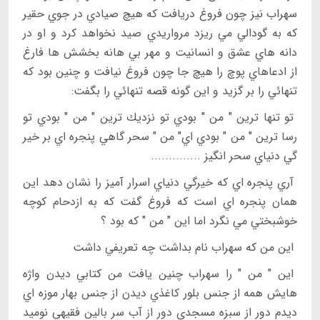
سهراب نيز چون فروغ دريافت كه هيچ صيادي در جوي حقير
كه به گودالي مي ريزد مرواريدي صيد نخواهد كرد و او در
دانه هاي عشق و انسانيت و مهر بي هانه بخشش ها فارغ
از ادعاهاي پوچ را هيچ جا چون فروغ نيافت و چنين بود كه
تنهائي را بر گزيد و اين گونه قصه تنهائي را بگفت:
تو تنها ترين " من " بودي تو نزديك ترين " من " بودي تو
رسا ترين " من " بودي اي" من " سحر گاهي پنجره اي بر خير
گي دنياي سحر انگيز ..............
آري پنجره اي كه خيرگي دنياي اسرار آميز را نشان دهد اين
همان پنجره اي است كه فروغ گفت كه به ازدحام كوچه
خوشبختي مي نگرد اما اين " من " كه بود ؟
اين من كه سهراب نام بداشت چه تعريفي داشت
اين " من " را سهراب چنين يافت من كتابي ديدن واژه
هايش همه از جنس بلور كاغذي ديدن از جنس بهار موزه اي
ديدم دور از سبزه مسجدي دور از آب سر بالين فقيهي نوميد