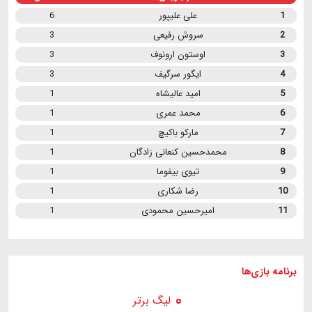
1
علی علیپور
6
2
سروش رفیعی
3
3
اوستون ارونوف
3
4
ایگور سرگیف
3
5
امید عالیشاه
1
6
محمد عمری
1
7
مارکو باکیچ
1
8
محمدحسین کنعانی زادگان
1
9
تیوی بیفوما
1
10
رضا شکاری
1
11
امیرحسین محمودی
1
برنامه
بازی ها
لیگ برتر