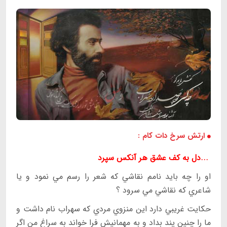
ارتش سرخ دات کام :
...دل به كف عشق هر آنكس سپرد
او را چه بايد نامم نقاشي كه شعر را رسم مي نمود و يا
شاعري كه نقاشي مي سرود ؟
حكايت غريبي دارد اين منزوي مردي كه سهراب نام داشت و
ما را چنين پند بداد و به مهمانيش فرا خواند به سراغ من اگر