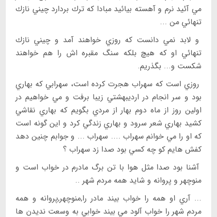
مي آئيد نرم و آهسته بيائيد مبادا كه ترك بردارد چيني نازك
تنهائي من ...
و لابد نمي دانست كه روزي خواهند آمد و چيني نازك
تنهائي او كه هيچ بلكه سنگ مقبره اش را هم خواهند
شكست و... بگذريم.
روزي است كه سهراب هجرت كرده است، سهرابي كه بهاري
بود و سر انجام در ارديبهشتي زيبا برفت و مي خواهيم در
اولين روز از ماه دوم بهار از مردي بگويم كه بهاري نقاشي
كشيد بهاري شعر سرود و بهاري زندگي كرد و اين گونه است
كه او را مي خوانم سهراب .... سهراب ... و جوابم چنين دهد
كفش هايم كو چه كسي بود صدا زد سهراب ؟
آشنا بود صدا مثل هوا با تن برگ مادرم در خواب است و
منوچهر و پروانه و شايد همه مردم شهر ..
... آري او همه را خواب بيند مادر را,منوچهر,پروانه و همه
مردم شهر را خواب آلود مي بيند خوابي به وسعت نديدن ها