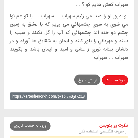
سهراب كفش هايم كو ؟ ...
و امروز او را صدا مي زنيم سهراب ... سهراب ... با تو هم نوا
مي شوي به سوي چشمهائي مي رويم كه با عشق به زمين
چشم دو خته اند چشمهائي كه آب را گل نكنند و سيب را
بينند و مهرباني را باور كنند و ايمان به شقايق ها آورند و در
دلشان بيشه نوري ز عشق و اميد و ايمان باشد و بگويند
سهراب ... سهراب
برچسب ها
ارتش سرخ
لینک کوتاه : https://arteshesorkh.com/p/16
نظرت رو بنویس
ورود به حساب کاربری
از حروف انگلیسی استفاده نکن