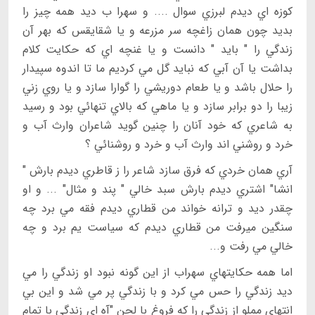
كوزه اي ديدم لبرزي سوال .... و سهرا ب ديد همه چيز را
بديد چون همان زاغچه سر مزرعه و يا شقايقس كه بهر آن
زندگي را " بايد " دانست و يا غنچه اي كه حكايت كلام
بداشت يا آن آبي كه نبايد گل مي كرديم ما تا اندوه سپيدار
را حلال باشد و يا طعام دوريشي را گوارا سازد و يا روي زني
زيبا را دو برابر سازد و يا ماهي كه بالاي تنهائي بود و رسيد
به شاعري كه خود آنان را چنين گويد شاعران وارث آب و
خرد و روشني اند وارث آب و خرد و روشنائي ؟
آري همان خردي كه فرق سازد شاعر را ز قاطري ديدم بارش "
انشا" اشتري ديدم بارش سبد خالي " پند و مثال" ... و او
چقدر ديد و ترانه خواند من قطاري ديدم فقه مي برد چه
سنگين ميرفت من قطاري ديدم كه سياست يم برد و چه
خالي مي رفت و...
اما همه حكايتهاي سهراب از اين گونه نبود او زندگي را مي
ديد زندگي را حس مي كرد و با زندگي پر مي شد و اين بي
انتهاي مملو از زندگي را كه فروغ با لحن "آه اي زندگي با تمام