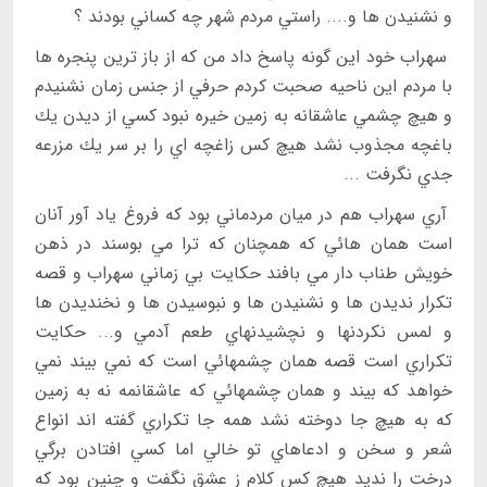
و نشنيدن ها و.... راستي مردم شهر چه كساني بودند ؟
سهراب خود اين گونه پاسخ داد من كه از باز ترين پنجره ها
با مردم اين ناحيه صحبت كردم حرفي از جنس زمان نشنيدم
و هيچ چشمي عاشقانه به زمين خيره نبود كسي از ديدن يك
باغچه مجذوب نشد هيچ كس زاغچه اي را بر سر يك مزرعه
جدي نگرفت ...
آري سهراب هم در ميان مردماني بود كه فروغ ياد آور آنان
است همان هائي كه همچنان كه ترا مي بوسند در ذهن
خويش طناب دار مي بافند حكايت بي زماني سهراب و قصه
تكرار نديدن ها و نشنيدن ها و نبوسيدن ها و نخنديدن ها
و لمس نكردنها و نچشيدنهاي طعم آدمي و... حكايت
تكراري است قصه همان چشمهائي است كه نمي بيند نمي
خواهد كه بيند و همان چشمهائي كه عاشقانمه نه به زمين
كه به هيچ جا دوخته نشد همه جا تكراري گفته اند انواع
شعر و سخن و ادعاهاي تو خالي اما كسي افتادن برگي
درخت را نديد هيچ كس كلام ز عشق نگفت و چنين بود كه