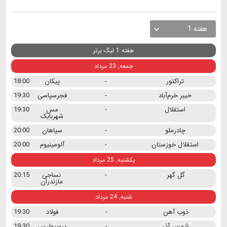
هفته 1
هفته 1 لیگ برتر
جمعه, 23 مرداد
تراکتور
-
پیکان
18:00
خیبر خرم‌آباد
-
فجرسپاسی
19:30
استقلال
-
مس
19:30
شهربابک
چادرملو
-
سپاهان
20:00
استقلال خوزستان
-
آلومینیوم
20:00
یکشنبه, 25 مرداد
گل گهر
-
نساجی
20:15
مازندران
شنبه, 24 مرداد
ذوب آهن
-
فولاد
19:30
شمس آذر
-
پرسپولیس
19:30