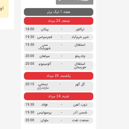
او
هفته 1 لیگ برتر
جمعه, 23 مرداد
تراکتور
-
پیکان
18:00
خیبر خرم‌آباد
-
فجرسپاسی
19:30
استقلال
-
مس
19:30
شهربابک
چادرملو
-
سپاهان
20:00
استقلال
-
آلومینیوم
20:00
خوزستان
یکشنبه, 25 مرداد
گل گهر
-
نساجی
20:15
مازندران
شنبه, 24 مرداد
ذوب آهن
-
فولاد
19:30
شمس آذر
-
پرسپولیس
19:30
صنعت نفت
-
ملوان
20:00