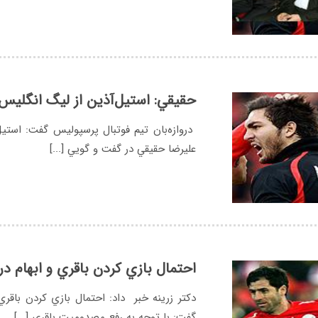
حقيقي: استيل‌آذين از ليگ انگليس
دروازه‌بان تيم فوتبال پرسپوليس گفت: استيل‌
عليرضا حقيقي در گفت و گويي [...]
احتمال بازي كردن باقري و ابهام د
دكتر زرينه خبر داد: احتمال بازي كردن باق
گفت: با توجه به رفع مصدوميت باقري [...]