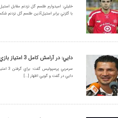
خليلي: اميدوارم طلسم گل نزدنم مقابل استي
با گلزني برابر استيل‌آذين طلسم گل نزدنم شكسته
دايي: در آرامش كامل 3 امتياز بازي با استيل‌آذين را مي‌خواهيم
سرمربي پ
دايي در گفت و گويي اظهار [...]