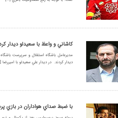
كاشاني و واعظ با سعيدلو ديدار كرد
مديرعامل باشگاه استقلال و سرپرست باشگاه
ديدار كردند. در ديدار علي سعيدلو با اميررضا [..
با ضبط صداي هواداران در بازي پر
پروژه سرود پرسپوليس بعد از يكسال و نيم فر