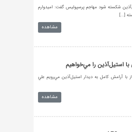
ل‌‌آذين شكسته شود مهاجم پرسپوليس گفت: اميدوارم
 [...]
مشاهده
رسپوليس گفت: براي گرفتن 3 امتياز با آرامش كامل به ديدار استيل‌آذين مي‌رويم علي
مشاهده