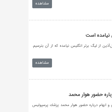
مشاهده
 نيامده است
آذين از ليگ برتر انگليس نيامده كه از آن بترسيم.
مشاهده
رباره حضور هوار محمد
ري و ابهام درباره حضور هوار محمد پزشك پرسپوليس