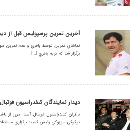
آخرين تمرين پرسپوليس قبل از ديدا
تماشاي تمرين توسط باقري و عدم تمرين هوا
برگزار شد كه كريم باقري [...]
ديدار نمايندگان كنفدراسيون فوتبال
ناظران كنفدراسيون فوتبال آسيا امروز از ب
توكوكي سوزوكي رئيس كميته برگزاري مسابقات 