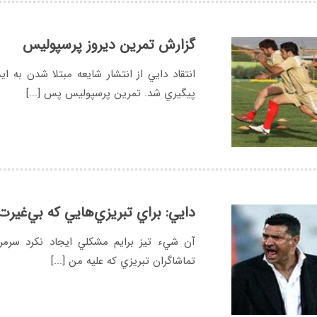
گزارش تمرين ديروز پرسپوليس
انتقاد دايي از انتشار شايعه مبتلا شدن به ا
پيگيري شد. تمرين پرسپوليس پس [...]
دايي: براي تبريزي‌هايي كه بي‌غير
آن شيء تيز برايم مشكلي ايجاد نكرد سرمر
تماشاگران تبريزي كه عليه من [...]