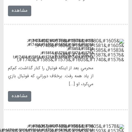
&#1576;&#1593;&#1583;&#1575;&#1586;&#1592;&#1607;&#1585;