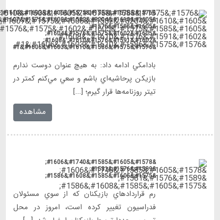
&#1605;&#1610;&#8204;&#1582;&#1608;&#1575;&#1607;&#1606;&#1583;