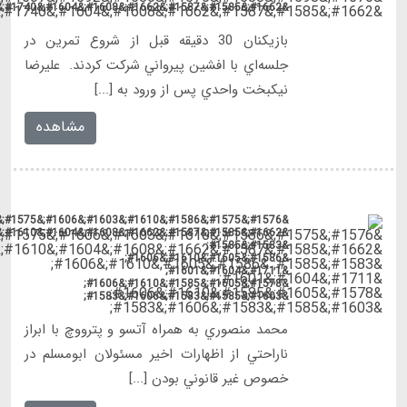
&#1576;&#1575;&#1586;&#1610;&#1603;&#1606;&#1575;&#1606;
&#1662;&#1585;&#1587;&#1662;&#1608;&#1604;&#1610;&#1587;