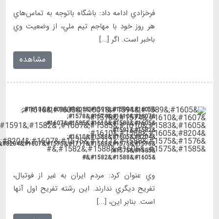
&#1576;&#1575;&#1588;&#1711;&#1575;&#1607;&#8204;&#1607;&#1575;