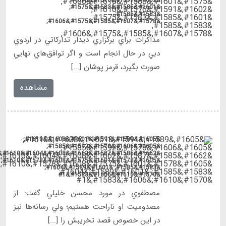
&#1662;&#1585;&#1587;&#1662;&#1608;&#1604;&#1610;&#1587;