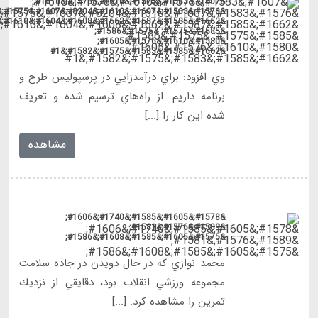
&#1576;&#1583;&#1607;&#1610;&#8204;&#1607;&#1575;&#1610;
&#1662;&#1585;&#1587;&#1662;&#1608;&#1604;&#1610;&#1587;