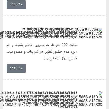
&#1576;&#1593;&#1583;&#1575;&#1586;&#1592;&#1607;&#1585;
&#1601;&#1585;&#1582;&#1586;&#1575;&#1583;&#1610;:&#1662;&#1585;&#1587;&#1662;&#1608;&#1604;&#1610;&#1587;
&#1607;&#1586;&#1610;&#1606;&#1607;&#8204;&#1607;&#1575;&#1610;