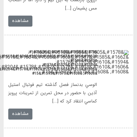
&#1662;&#1585;&#1587;&#1662;&#1608;&#1604;&#1610;&#1587;
&#1606;&#1610;&#1603;&#1576;&#1582;&#1578;&#8204;&#1608;&#1575;&#1581;&#1583;&#1610;