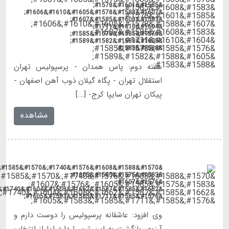
&#1570;&#1588;&#1608;&#1576;&#1740;:&#1570;&#1585;&#1586;&#1608;
&#1662;&#1585;&#1587;&#1662;&#1608;&#1604;&#1740;&#1587;