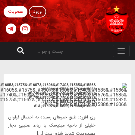
&#1586;&#1585;&#1740;&#1606;&#1607;:&#1575;&#1605;&#1740;&#1583;&#1608;&#1575;&#1585;&#1605;