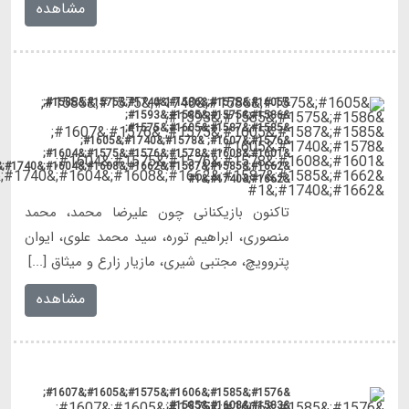
&#1662;&#1585;&#1587;&#1662;&#1608;&#1604;&#1740;&#1587;