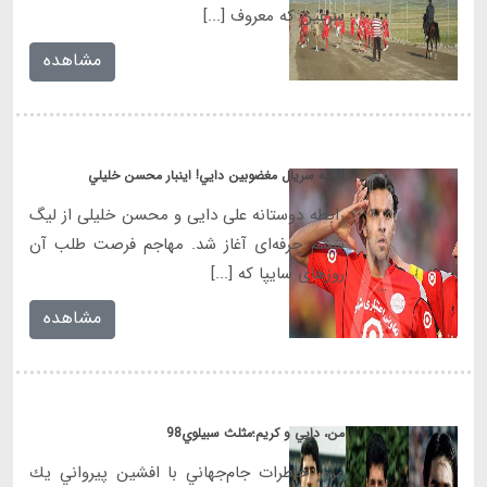
سرعین که معروف [...]
مشاهده
ادامه سريال مغضوبين دايي! اينبار محسن خليلي
رابطه دوستانه علی دایی و محسن خلیلی از لیگ
ششم حرفه‌ای آغاز شد. مهاجم فرصت طلب آن
روزهای سایپا که [...]
مشاهده
من، دايي و كريم؛مثلث سبيلوي98
مرور خاطرات جام‌جهاني با افشين پيرواني يك