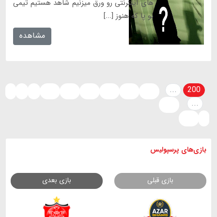
های اینترنتی رو ورق میزنیم شاهد هستیم تیمی
نو پا که هنوز [...]
مشاهده
...
200
‹
1
2
197
198
199
201
202
203
...
213
214
›
بازی های
پرسپولیس
بازی قبلی
بازی بعدی