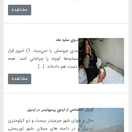
مشاهده
عصاي سفيد،پاي سفره عقد
سرباز احمدي عروسش را نمي‌بيند .1) امروز قرار
است همسايه‌ها كوچه را چراغاني كنند. همه
دست به دست هم داده‌اند. [...]
مشاهده
گزارش اختصاصي از اردوي پرسپوليس در اردبيل
حال و هوای شهر سرعیندر بیست و دو کیلومتری
اردبیل و در دامنه های سبلان ،شهر توریستی