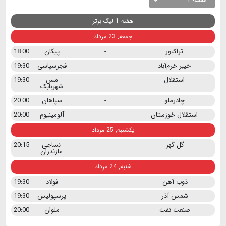
هفته 1 لیگ برتر
جمعه, 23 مرداد
تراکتور
-
پیکان
18:00
خیبر خرم‌آباد
-
فجرسپاسی
19:30
استقلال
-
مس
19:30
شهربابک
چادرملو
-
سپاهان
20:00
استقلال خوزستان
-
آلومینیوم
20:00
یکشنبه, 25 مرداد
گل گهر
-
نساجی
20:15
مازندران
شنبه, 24 مرداد
ذوب آهن
-
فولاد
19:30
شمس آذر
-
پرسپولیس
19:30
صنعت نفت
-
ملوان
20:00