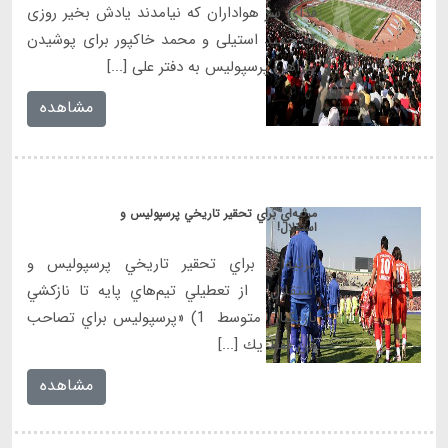
فدای سر هواداران که نیامدند یادش بخیر روزی
که حمید استیلی و محمد خاکپور برای پوشیدن
پیراهن پرسپولیس به دفتر علی [...]
مشاهده
مرثيه‌اي براي تحقير تاريخي پرسپوليس و
استقلال!
مرثيه‌اي براي تحقير تاريخي پرسپوليس و
استقلال! از تعطيلي تيم‌هاي پايه تا نازكشي
بازيكنان متوسط 1) «پرسپوليس براي تصاحب
من فقط يك [...]
مشاهده