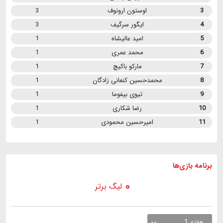
3
اوستون ارونوف
3
4
ایگور سرگیف
3
5
امید عالیشاه
1
6
محمد عمری
1
7
مارکو باکیچ
1
8
محمدحسین کنعانی زادگان
1
9
تیوی بیفوما
1
10
رضا شکاری
1
11
امیرحسین محمودی
1
برنامه
بازی ها
لیگ برتر
هفته 1