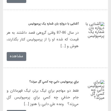
آشنایی با دروازه بان شماره یک پرسپولیس
در سال 86-87 وقتی گروهی قصد داشتند به هر
قیمت که شده او را از پرسپولیس کنار بگذارند،
هوش و [...]
مشاهده
براي پرسپوليس دايي چه كسي گل ميزند؟
فقط دو مهاجم براي ليگ برتر، ليگ قهرمانان و
جام حذفي چه كسي براي پرسپوليس گل
مي‌زند؟ وعده علي دايي را هنوز [...]