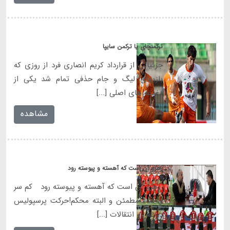
ترکمنچای یا ترکمن سایپا
جزئیاتی از قرارداد کریم انصاری فرد از روزی که
بازیهای لیگ و جام حذفی تمام شد یکی از
دغدغه های اصلی [...]
مشاهده
رهرو آن است كه آهسته و پيوسته رود
رهرو آن است كه آهسته و پيوسته رود كم سر
و صدا مطمئن و البته محكم!حركت پرسپوليس
در نقل و انتقالات [...]